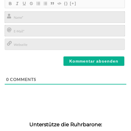
{}
[+]
Name*
E-
Mail*
Webseite
0
COMMENTS
Unterstütze die Ruhrbarone: