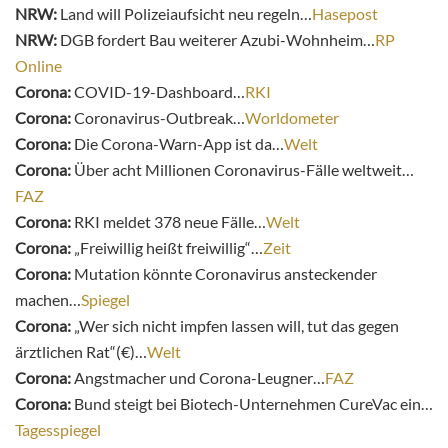
NRW:
Land will Polizeiaufsicht neu regeln…
Hasepost
NRW:
DGB fordert Bau weiterer Azubi-Wohnheim…
RP
Online
Corona:
COVID-19-Dashboard…
RKI
Corona:
Coronavirus-Outbreak…
Worldometer
Corona:
Die Corona-Warn-App ist da…
Welt
Corona:
Über acht Millionen Coronavirus-Fälle weltweit…
FAZ
Corona:
RKI meldet 378 neue Fälle…
Welt
Corona:
„Freiwillig heißt freiwillig“…
Zeit
Corona:
Mutation könnte Coronavirus ansteckender
machen…
Spiegel
Corona:
„Wer sich nicht impfen lassen will, tut das gegen
ärztlichen Rat“(€)…
Welt
Corona:
Angstmacher und Corona-Leugner…
FAZ
Corona:
Bund steigt bei Biotech-Unternehmen CureVac ein…
Tagesspiegel