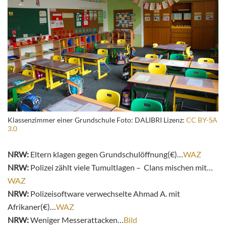
Klassenzimmer einer Grundschule Foto: DALIBRI Lizenz:
CC BY-SA
3.0
NRW:
Eltern klagen gegen Grundschulöffnung(€)…
WAZ
NRW:
Polizei zählt viele Tumultlagen – Clans mischen mit…
WAZ
NRW:
Polizeisoftware verwechselte Ahmad A. mit
Afrikaner(€)…
WAZ
NRW:
Weniger Messerattacken…
Bild