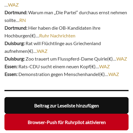
…
WAZ
Dortmund:
Warum man „Die Partei“ durchaus ernst nehmen
sollte…
RN
Dortmund:
Hier haben die OB-Kandidaten ihre
Hochburgen(€)…
Ruhr Nachrichten
Duisburg:
Rat will Flüchtlinge aus Griechenland
aufnehmen(€)…
WAZ
Duisburg:
Zoo trauert um Flusspferd-Dame Quirle(€)…
WAZ
Essen:
Rats-CDU sucht einem neuen Kopf(€)…
WAZ
Essen:
Demonstration gegen Menschenhandel(€)…
WAZ
Beitrag zur Leseliste hinzufügen
Browser-Push für Ruhrpilot aktivieren