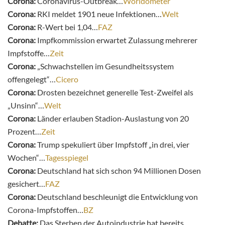
Corona:
Coronavirus-Outbreak…
Worldometer
Corona:
RKI meldet 1901 neue Infektionen…
Welt
Corona:
R-Wert bei 1,04…
FAZ
Corona:
Impfkommission erwartet Zulassung mehrerer
Impfstoffe…
Zeit
Corona:
„
Schwachstellen im Gesundheitssystem
offengelegt“…
Cicero
Corona:
Drosten bezeichnet generelle Test-Zweifel als
„Unsinn“…
Welt
Corona:
Länder erlauben Stadion-Auslastung von 20
Prozent…
Zeit
Corona:
Trump spekuliert über Impfstoff „in drei, vier
Wochen“…
Tagesspiegel
Corona:
Deutschland hat sich schon 94 Millionen Dosen
gesichert…
FAZ
Corona:
Deutschland beschleunigt die Entwicklung von
Corona-Impfstoffen…
BZ
Debatte:
Das Sterben der Autoindustrie hat bereits