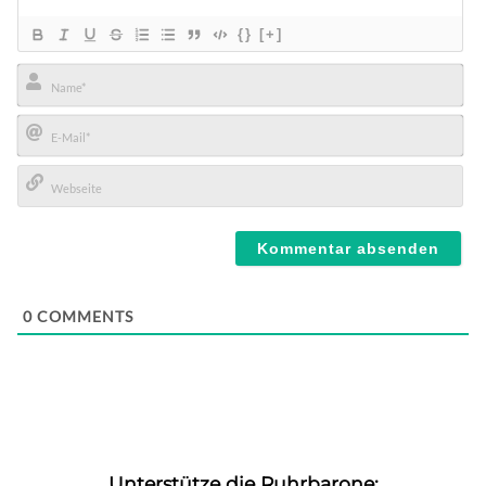
{}
[+]
Name*
E-
Mail*
Webseite
0
COMMENTS
Unterstütze die Ruhrbarone: