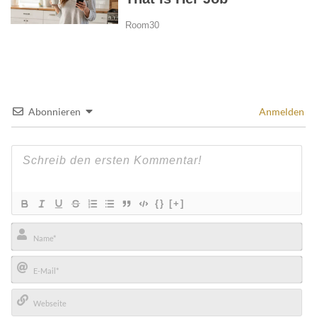
Abonnieren
Anmelden
{}
[+]
Name*
E-
Mail*