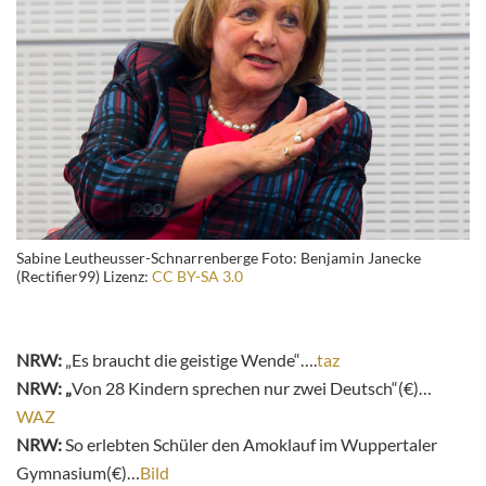
Sabine Leutheusser-Schnarrenberge Foto: Benjamin Janecke
(Rectifier99) Lizenz:
CC BY-SA 3.0
NRW:
„Es braucht die geistige Wende“….
taz
NRW: „
Von 28 Kindern sprechen nur zwei Deutsch“(€)…
WAZ
NRW:
So erlebten Schüler den Amoklauf im Wuppertaler
Gymnasium(€)…
Bild