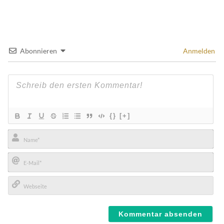
Abonnieren
Anmelden
{}
[+]
Name*
E-
Mail*
Webseite