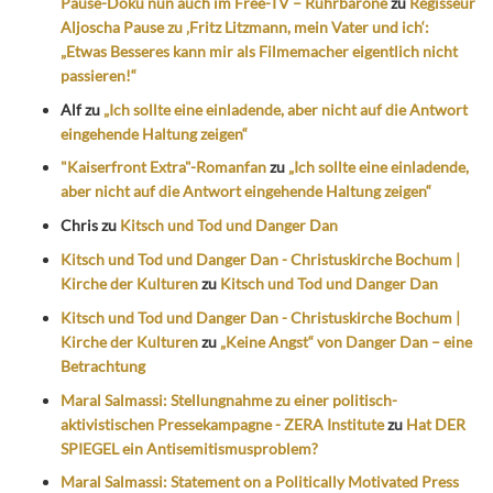
Pause-Doku nun auch im Free-TV – Ruhrbarone
zu
Regisseur
Aljoscha Pause zu ‚Fritz Litzmann, mein Vater und ich‘:
„Etwas Besseres kann mir als Filmemacher eigentlich nicht
passieren!“
Alf
zu
„Ich sollte eine einladende, aber nicht auf die Antwort
eingehende Haltung zeigen“
"Kaiserfront Extra"-Romanfan
zu
„Ich sollte eine einladende,
aber nicht auf die Antwort eingehende Haltung zeigen“
Chris
zu
Kitsch und Tod und Danger Dan
Kitsch und Tod und Danger Dan - Christuskirche Bochum |
Kirche der Kulturen
zu
Kitsch und Tod und Danger Dan
Kitsch und Tod und Danger Dan - Christuskirche Bochum |
Kirche der Kulturen
zu
„Keine Angst“ von Danger Dan – eine
Betrachtung
Maral Salmassi: Stellungnahme zu einer politisch-
aktivistischen Pressekampagne - ZERA Institute
zu
Hat DER
SPIEGEL ein Antisemitismusproblem?
Maral Salmassi: Statement on a Politically Motivated Press