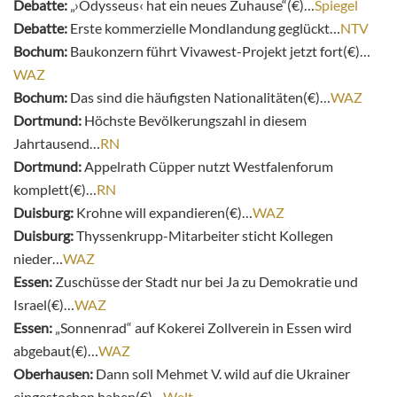
Debatte:
„›Odysseus‹ hat ein neues Zuhause“(€)…
Spiegel
Debatte:
Erste kommerzielle Mondlandung geglückt…
NTV
Bochum:
Baukonzern führt Vivawest-Projekt jetzt fort(€)…
WAZ
Bochum:
Das sind die häufigsten Nationalitäten(€)…
WAZ
Dortmund:
Höchste Bevölkerungszahl in diesem
Jahrtausend…
RN
Dortmund:
Appelrath Cüpper nutzt Westfalenforum
komplett(€)…
RN
Duisburg:
Krohne will expandieren(€)…
WAZ
Duisburg:
Thyssenkrupp-Mitarbeiter sticht Kollegen
nieder…
WAZ
Essen:
Zuschüsse der Stadt nur bei Ja zu Demokratie und
Israel(€)…
WAZ
Essen:
„Sonnenrad“ auf Kokerei Zollverein in Essen wird
abgebaut(€)…
WAZ
Oberhausen:
Dann soll Mehmet V. wild auf die Ukrainer
eingestochen haben(€)…
Welt