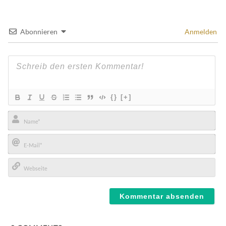
Abonnieren
Anmelden
{}
[+]
Name*
E-
Mail*
Webseite