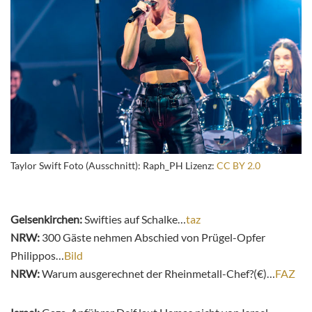
Taylor Swift Foto (Ausschnitt): Raph_PH Lizenz:
CC BY 2.0
Gelsenkirchen:
Swifties auf Schalke…
taz
NRW:
300 Gäste nehmen Abschied von Prügel-Opfer
Philippos…
Bild
NRW:
Warum ausgerechnet der Rheinmetall-Chef?(€)…
FAZ