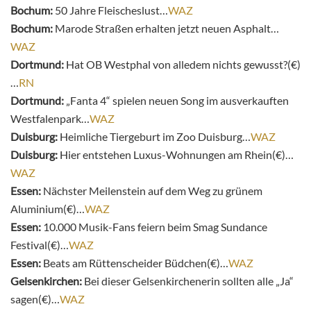
Bochum:
50 Jahre Fleischeslust…
WAZ
Bochum:
Marode Straßen erhalten jetzt neuen Asphalt…
WAZ
Dortmund:
Hat OB Westphal von alledem nichts gewusst?(€)
…
RN
Dortmund:
„Fanta 4“ spielen neuen Song im ausverkauften
Westfalenpark…
WAZ
Duisburg:
Heimliche Tiergeburt im Zoo Duisburg…
WAZ
Duisburg:
Hier entstehen Luxus-Wohnungen am Rhein(€)…
WAZ
Essen:
Nächster Meilenstein auf dem Weg zu grünem
Aluminium(€)…
WAZ
Essen:
10.000 Musik-Fans feiern beim Smag Sundance
Festival(€)…
WAZ
Essen:
Beats am Rüttenscheider Büdchen(€)…
WAZ
Gelsenkirchen:
Bei dieser Gelsenkirchenerin sollten alle „Ja“
sagen(€)…
WAZ