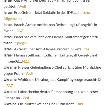
Israel:
Gaza-Anführer Deif laut Hamas nicht von Israel
getötet…
Welt
Israel:
Erst Geisel – jetzt Soldatin in der IDF…
Jüdische
Allgemeine
Israel:
Israels Armee meldet nah Bedrohung Luftangriffe in
Syrien…
FAZ
Israel:
Israel hat versucht, den Hamas-Militärchef gezielt zu
töten…
Spiegel
Israel:
Aktivist über Anti-Hamas-Protest in Gaza…
taz
Israel:
Hamas stellt nach tödlichem Luftangriff Geisel-Deal
infrage(€)…
NZZ
Ukraine:
Kiewer Geheimdienst-Chef spricht über Mordpläne
gegen Putin…
Welt
Ukraine:
Wofür die Ukraine jetzt Kampfflugzeuge braucht(€)
…
FAZ
Ukraine:
Lukaschenko deutet Entspannung an ukrainischer
Grenze an…
Zeit
Ukraine:
Die Mütter weinen und Putin lacht…
Bild