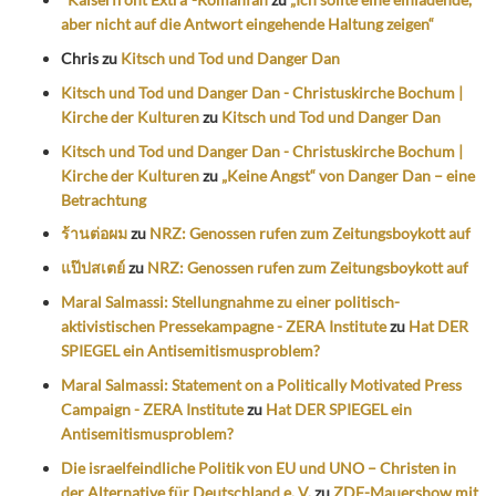
aber nicht auf die Antwort eingehende Haltung zeigen“
Chris
zu
Kitsch und Tod und Danger Dan
Kitsch und Tod und Danger Dan - Christuskirche Bochum |
Kirche der Kulturen
zu
Kitsch und Tod und Danger Dan
Kitsch und Tod und Danger Dan - Christuskirche Bochum |
Kirche der Kulturen
zu
„Keine Angst“ von Danger Dan – eine
Betrachtung
ร้านต่อผม
zu
NRZ: Genossen rufen zum Zeitungsboykott auf
แป๊ปสเตย์
zu
NRZ: Genossen rufen zum Zeitungsboykott auf
Maral Salmassi: Stellungnahme zu einer politisch-
aktivistischen Pressekampagne - ZERA Institute
zu
Hat DER
SPIEGEL ein Antisemitismusproblem?
Maral Salmassi: Statement on a Politically Motivated Press
Campaign - ZERA Institute
zu
Hat DER SPIEGEL ein
Antisemitismusproblem?
Die israelfeindliche Politik von EU und UNO – Christen in
der Alternative für Deutschland e. V.
zu
ZDF-Mauershow mit