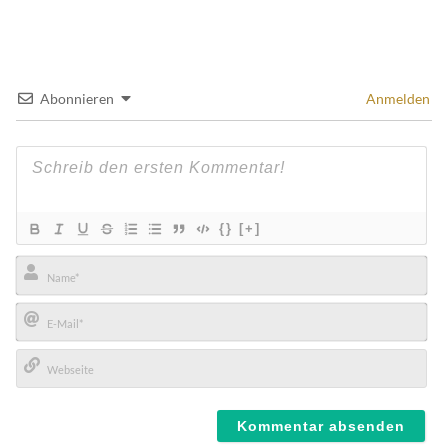
Abonnieren
Anmelden
{}
[+]
Name*
E-
Mail*
Webseite