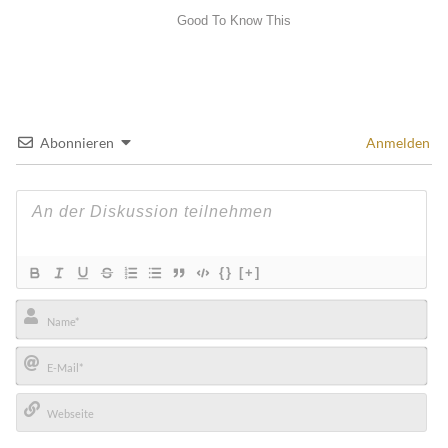
Abonnieren
Anmelden
{}
[+]
Name*
E-
Mail*
Webseite