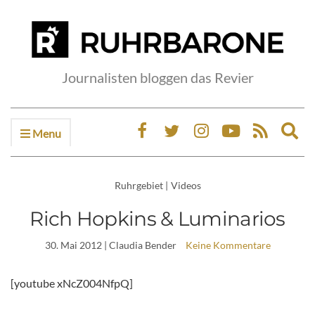
Journalisten bloggen das Revier
Menu
Ex
sea
fo
Ruhrgebiet
|
Videos
Rich Hopkins & Luminarios
30. Mai 2012
| Claudia Bender
Keine Kommentare
[youtube xNcZ004NfpQ]