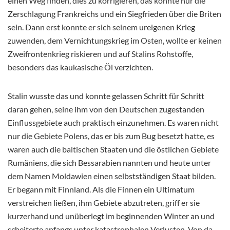
einen Weg finden, dies zu korrigieren, das konnte nur die
Zerschlagung Frankreichs und ein Siegfrieden über die Briten
sein. Dann erst konnte er sich seinem ureigenen Krieg
zuwenden, dem Vernichtungskrieg im Osten, wollte er keinen
Zweifrontenkrieg riskieren und auf Stalins Rohstoffe,
besonders das kaukasische Öl verzichten.
Stalin wusste das und konnte gelassen Schritt für Schritt
daran gehen, seine ihm von den Deutschen zugestanden
Einflussgebiete auch praktisch einzunehmen. Es waren nicht
nur die Gebiete Polens, das er bis zum Bug besetzt hatte, es
waren auch die baltischen Staaten und die östlichen Gebiete
Rumäniens, die sich Bessarabien nannten und heute unter
dem Namen Moldawien einen selbstständigen Staat bilden.
Er begann mit Finnland. Als die Finnen ein Ultimatum
verstreichen ließen, ihm Gebiete abzutreten, griff er sie
kurzerhand und unüberlegt im beginnenden Winter an und
scheiterte anfangs unter katastrophalen Verlusten. Von da