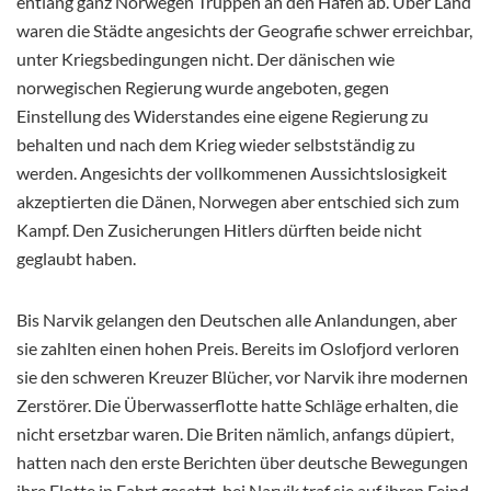
entlang ganz Norwegen Truppen an den Häfen ab. Über Land
waren die Städte angesichts der Geografie schwer erreichbar,
unter Kriegsbedingungen nicht. Der dänischen wie
norwegischen Regierung wurde angeboten, gegen
Einstellung des Widerstandes eine eigene Regierung zu
behalten und nach dem Krieg wieder selbstständig zu
werden. Angesichts der vollkommenen Aussichtslosigkeit
akzeptierten die Dänen, Norwegen aber entschied sich zum
Kampf. Den Zusicherungen Hitlers dürften beide nicht
geglaubt haben.
Bis Narvik gelangen den Deutschen alle Anlandungen, aber
sie zahlten einen hohen Preis. Bereits im Oslofjord verloren
sie den schweren Kreuzer Blücher, vor Narvik ihre modernen
Zerstörer. Die Überwasserflotte hatte Schläge erhalten, die
nicht ersetzbar waren. Die Briten nämlich, anfangs düpiert,
hatten nach den erste Berichten über deutsche Bewegungen
ihre Flotte in Fahrt gesetzt, bei Narvik traf sie auf ihren Feind,