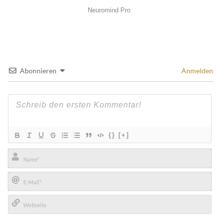
Abonnieren
Anmelden
{}
[+]
Name*
E-
Mail*
Webseite