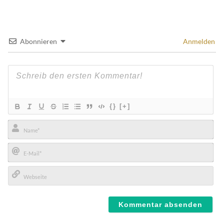
Abonnieren
Anmelden
{}
[+]
Name*
E-
Mail*
Webseite