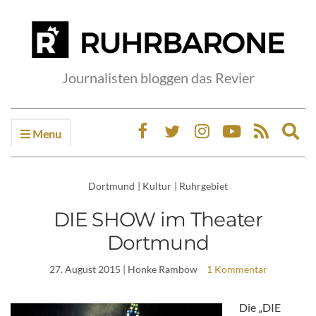
Journalisten bloggen das Revier
Menu
Ex
sea
fo
Dortmund
|
Kultur
|
Ruhrgebiet
DIE SHOW im Theater
Dortmund
27. August 2015
| Honke Rambow
1 Kommentar
Die „DIE