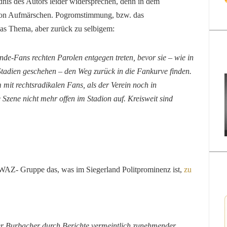
nis des Autors leider widersprechen, denn in dem
von Aufmärschen. Pogromstimmung, bzw. das
as Thema, aber zurück zu selbigem:
nde-Fans rechten Parolen entgegen treten, bevor sie – wie in
Stadien geschehen – den Weg zurück in die Fankurve finden.
it rechtsradikalen Fans, als der Verein noch in
ie Szene nicht mehr offen im Stadion auf. Kreisweit sind
e WAZ- Gruppe das, was im Siegerland Politprominenz ist,
zu
der Burbacher durch Berichte vermeintlich zunehmender