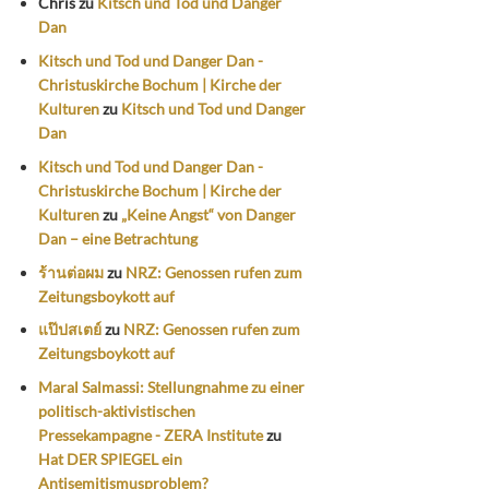
Chris
zu
Kitsch und Tod und Danger
Dan
Kitsch und Tod und Danger Dan -
Christuskirche Bochum | Kirche der
Kulturen
zu
Kitsch und Tod und Danger
Dan
Kitsch und Tod und Danger Dan -
Christuskirche Bochum | Kirche der
Kulturen
zu
„Keine Angst“ von Danger
Dan – eine Betrachtung
ร้านต่อผม
zu
NRZ: Genossen rufen zum
Zeitungsboykott auf
แป๊ปสเตย์
zu
NRZ: Genossen rufen zum
Zeitungsboykott auf
Maral Salmassi: Stellungnahme zu einer
politisch-aktivistischen
Pressekampagne - ZERA Institute
zu
Hat DER SPIEGEL ein
Antisemitismusproblem?