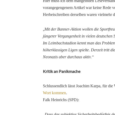
Hier muss ich dem mangelnden Leseverständ
vorangegengenem Artikel war keine Rede 
Herbeischreiben derselben waren vielmehr d
„
Mit der Banner-Aktion wollen die Sportfreu
jüngerer Vergangenheit in vielen deutschen 
Im Leimbachstadion kennt man das Problem m
höherklassigen Ligen spielte. Derzeit tritt d
Neonazis aber durchaus aktiv.“
Kritik an Panikmache
Schlussendlich lässt Joachim Karpa, für di
Wort kommen
.
Falk Heinrichs (SPD):
„
Dass das subjektive Sicherheitsbedürfnis 