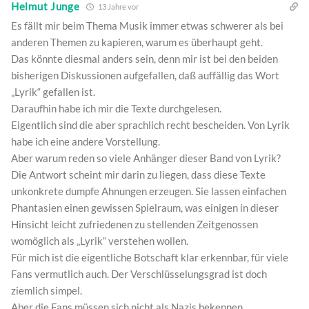
Helmut Junge
13 Jahre vor
Es fällt mir beim Thema Musik immer etwas schwerer als bei
anderen Themen zu kapieren, warum es überhaupt geht.
Das könnte diesmal anders sein, denn mir ist bei den beiden
bisherigen Diskussionen aufgefallen, daß auffällig das Wort
„Lyrik“ gefallen ist.
Daraufhin habe ich mir die Texte durchgelesen.
Eigentlich sind die aber sprachlich recht bescheiden. Von Lyrik
habe ich eine andere Vorstellung.
Aber warum reden so viele Anhänger dieser Band von Lyrik?
Die Antwort scheint mir darin zu liegen, dass diese Texte
unkonkrete dumpfe Ahnungen erzeugen. Sie lassen einfachen
Phantasien einen gewissen Spielraum, was einigen in dieser
Hinsicht leicht zufriedenen zu stellenden Zeitgenossen
womöglich als „Lyrik“ verstehen wollen.
Für mich ist die eigentliche Botschaft klar erkennbar, für viele
Fans vermutlich auch. Der Verschlüsselungsgrad ist doch
ziemlich simpel.
Aber die Fans müssen sich nicht als Nazis bekennen.