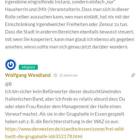
irgendeine eingreifende Instanz, sondern einfach „nur“
Hausherrin und (Mit-)Veranstalterin. Dass man sich in dieser
Rolle selber aussuchen kann, wen man einlädt, hat nix mit der
Einschränkung irgendwelcher Freiheiten oder Zensur zu tun.
Dass die Stadt in anderen Bereichen ebenfalls bewusst steuert,
mit wem Sie kooperiert, kann man glaub ich ebenso als gegeben
ansehen, wieso sollte man sich genau jetzt darüber wundern.
Mitglied
Wolfgang Wendland
13 Jahre vor
@B
Ich bin sicher kein Befürworter dieser deutschtümelnden
Italienischen Band, aber ich finde es relativ absurd dass Du
oder eben Frau Reuter dem Management der Halle einen
Vorwurf machst. Als sie in der Grugahalle in Essen gespielt
haben sah z. B. die Berichterstattung in der WAZ so aus:
https://www.derwesten.de/staedte/essen/szene/frei-wild-
fuellt-die-grugahalle-id6352178.html