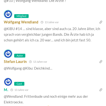
@#10 | Wolfgang Wendland: Die Ärzte ?
Mitglied
Wolfgang Wendland
13 Jahre vor
@KiBU #14 … sind klasse, aber sind auch ca. 20 Jahre älter, ich
sprach von vergleichbar jungen Bands. Die Ärzte hab ich ja
schon gehört als ich ca. 20 war… und ich bin jetzt fast 50.
Autor
Stefan Laurin
13 Jahre vor
@Wolfgang @Kibu: Deichkind…
Gast
M.
13 Jahre vor
@Wendland: Frittenbude und noch einige mehr aus der
Elektroecke.