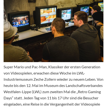
Super Mario und Pac-Man, Klassiker der ersten Generation
von Videospielen, erwachen diese Woche im LWL-
Industriemuseum Zeche Zollern wieder zu neuem Leben. Von
heute bis den 12. Mai im Museum des Landschaftsverbandes
Westfalen-Lippe (LWL) zum zweiten Mal die „Retro Gaming
Days“ statt. Jeden Tag von 11 bis 17 Uhr sind die Besucher
eingeladen, eine Reise in die Vergangenheit der Videospiele