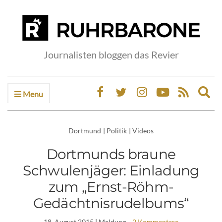
Journalisten bloggen das Revier
Menu
Ex
sea
fo
Dortmund
|
Politik
|
Videos
Dortmunds braune
Schwulenjäger: Einladung
zum „Ernst-Röhm-
Gedächtnisrudelbums“
18. August 2015
| Meldung
2 Kommentare