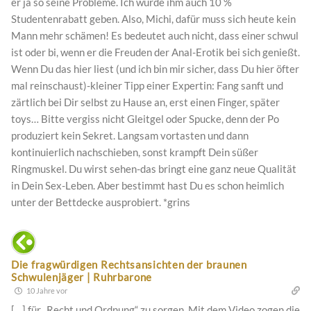
er ja so seine Probleme. Ich würde ihm auch 10 %
Studentenrabatt geben. Also, Michi, dafür muss sich heute kein
Mann mehr schämen! Es bedeutet auch nicht, dass einer schwul
ist oder bi, wenn er die Freuden der Anal-Erotik bei sich genießt.
Wenn Du das hier liest (und ich bin mir sicher, dass Du hier öfter
mal reinschaust)-kleiner Tipp einer Expertin: Fang sanft und
zärtlich bei Dir selbst zu Hause an, erst einen Finger, später
toys… Bitte vergiss nicht Gleitgel oder Spucke, denn der Po
produziert kein Sekret. Langsam vortasten und dann
kontinuierlich nachschieben, sonst krampft Dein süßer
Ringmuskel. Du wirst sehen-das bringt eine ganz neue Qualität
in Dein Sex-Leben. Aber bestimmt hast Du es schon heimlich
unter der Bettdecke ausprobiert. *grins
Die fragwürdigen Rechtsansichten der braunen
Schwulenjäger | Ruhrbarone
10 Jahre vor
[…] für „Recht und Ordnung“ zu sorgen. Mit dem Video zogen die