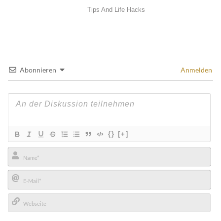
Abonnieren
Anmelden
{}
[+]
Name*
E-
Mail*
Webseite