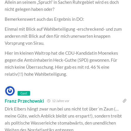
Allein an seinem „Spruch“ in Sachen Ruhrgebiet wird es doch
nicht gelegen haben oder?
Bemerkenswert auch das Ergebnis in DO:
Einmal mit Blick auf Wahlbeteiligung -erschreckend- und zum
anderen mit Blick auf den für mich unerwarten knappen
Vorsprung von Sirau.
Hier im kleinen Waltrop hat die CDU-Kandidatin Moenekes
gegen die Amtsinhaberin Heck-Guthe (SPD) gewonnen. Für
mich keine Überraschung. Hier gab es mit rd. 46 % eine
relativ(!!) hohe Wahlbeteiligung.
Gast
Franz Przechowski
12 Jahre vor
Dirk Elbers hängt zwar nun bei uns nicht tot über´m Zaun (…
meine Güte, welch Anblick bleibt uns erspart!), sondern treibt
als politische Wasserleiche stomabwärts, den unendlichen
Weiten des Nordatlantiks entgegen.