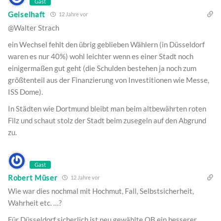
Gast
Geiselhaft
12 Jahre vor
@Walter Strach
ein Wechsel fehlt den übrig geblieben Wählern (in Düsseldorf
waren es nur 40%) wohl leichter wenn es einer Stadt noch
einigermaßen gut geht (die Schulden bestehen ja noch zum
größtenteil aus der Finanzierung von Investitionen wie Messe,
ISS Dome).
In Städten wie Dortmund bleibt man beim altbewährten roten
Filz und schaut stolz der Stadt beim zusegeln auf den Abgrund
zu.
Gast
Robert Müser
12 Jahre vor
Wie war dies nochmal mit Hochmut, Fall, Selbstsicherheit,
Wahrheit etc. …?
Für Düsseldorf sicherlich ist neu gewählte OB ein besserer