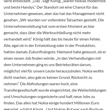
Serie entwickelt. „Das“, sagt König, „waren Nokias modernste
und beste Handys.“ Der Standort sei eine Chance für das
Unternehmen gewesen, aber das hat das Management nicht
gesehen. „Wir wurden vor vollendete Tatsachen gestellt. Die
Unternehmensleitung hat vom ersten Moment an klar
gemacht, dass über die Werksschließung nicht mehr
verhandelt wird.“ König hält das bis heute für einen Fehler.
Alle, egal ob in der Entwicklung oder in der Produktion,
hatten damals Zukunftsängste. Niemand habe gewusst, ob er
einen neuen Job finden würde. „In den Verhandlungen mit
dem Unternehmen ging es uns Betriebsräten darum,
möglichst viel für unsere Leute herauszuholen. Nokia wollte
dicht machen, also gab es keinen Grund, Rücksicht zu
nehmen.“ Die Abfindungen waren hoch, eine
Transfergesellschaft wurde eingerichtet, die Weiterbildungen
und Umschulungen organisierte und half, neue Jobs zu
finden. Das alles hat Nokia einige hundert Millionen Euro
gekostet, schätzt König. „Und Nokias Ruf war nach Bochum