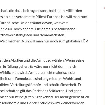
chaft, die dazu beitragen kann, bald neun Milliarden
 als eine verdammte Pflicht Europas ist, will man zum
Europäische Union träumt davon, weltweit
Jahr 2000 noch anders: Die damals beschlossene
ettbewerbsfähigsten und dynamischsten
Welt machen. Nun will man nur noch zum globalen TÜV
ei, den Abstieg und die Armut zu wählen. Wenn seine
in Erfüllung gehen. Es wäre nur nicht dumm, sich
rklichkeit wird: Armut ist nicht malerisch, sie
reiheit und Demokratie sind eng mit dem Wohlstand
ildert Verteilungskämpfe und schafft Sicherheit. Er
ellschaften gilt das Recht des Stärkeren. Und ganz
 nicht nur keine guten Krankenhäuser mehr geben: Auch
umsökonomie und Gender Studies wird kleiner werden.