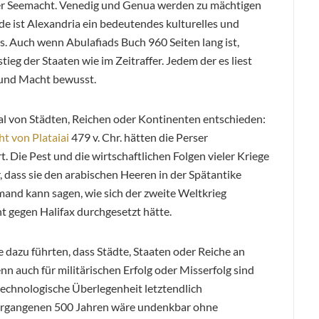
ner Seemacht. Venedig und Genua werden zu mächtigen
e ist Alexandria ein bedeutendes kulturelles und
. Auch wenn Abulafiads Buch 960 Seiten lang ist,
ieg der Staaten wie im Zeitraffer. Jedem der es liest
 und Macht bewusst.
sal von Städten, Reichen oder Kontinenten entschieden:
ht von Plataiai
479 v. Chr. hätten die Perser
. Die Pest und die wirtschaftlichen Folgen vieler Kriege
 dass sie den arabischen Heeren in der Spätantike
and kann sagen, wie sich der zweite Weltkrieg
ht gegen Halifax durchgesetzt hätte.
 dazu führten, dass Städte, Staaten oder Reiche an
n auch für militärischen Erfolg oder Misserfolg sind
technologische Überlegenheit letztendlich
vergangenen 500 Jahren wäre undenkbar ohne