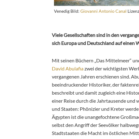
Venedig Bild:
Giovanni Antonio Canal
Lizen
Viele Gesellschaften sind in den vergan
sich Europa und Deutschland auf einen
Mit seinen Büchern „Das Mittelmeer“ und
David Abulafia
zwei der wichtigsten Werk
vergangenen Jahren erschienen sind. Abula
beeindruckender Historiker, der faktenr
beschreibt
und damit zugleich eine Histor
einer Reise durch die Jahrtausende und 
und Staaten: Phönizier und Kreter werde
Ägypten ist die unangefochtene Großmacht
selbst den Angriff der Seevölker halbwe
Stadtstaaten die Macht im östlichen Mitt