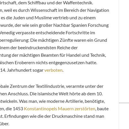
irtschaft, dem Schiffbau und der Waffentechnik.
, weil es durch Wissenschaft im Bereich der Navigation
ls es die Juden und Muslime vertrieb und zu einem
 wurde, der wie sein großer Nachbar Spanien Forschung
enedig verpasste entscheidende Fortschritte im
Überregulierung: Die mächtigen Zünfte waren ein Grund
 einem der beeindruckendsten Reiche der
chtung der mächtigen Beamten für Handel und Technik,
äischen Eroberern nichts entgegenzusetzen hatte.
 14. Jahrhundert sogar
verboten
.
bale Zentrum der Textilindustrie, verarmte unter der
hen Anschluss. Die islamische Welt hörte ab dem 10.
twickeln. Was man, wie moderne Artillerie, benötigte,
en, die 1453
Konstantinopels Mauern zerstörten
, baute
t. Erfindungen wie die der Druckmaschine stand man
über.