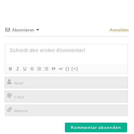
Abonnieren
Anmelden
{}
[+]
Name*
E-
Mail*
Webseite