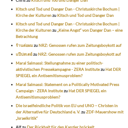
Chris
zu
Kitsch und Tod und Danger Dan
Kitsch und Tod und Danger Dan - Christuskirche Bochum |
Kirche der Kulturen
zu
Kitsch und Tod und Danger Dan
Kitsch und Tod und Danger Dan - Christuskirche Bochum |
Kirche der Kulturen
zu
„Keine Angst“ von Danger Dan – eine
Betrachtung
ร้านต่อผม
zu
NRZ: Genossen rufen zum Zeitungsboykott auf
แป๊ปสเตย์
zu
NRZ: Genossen rufen zum Zeitungsboykott auf
Maral Salmassi: Stellungnahme zu einer politisch-
aktivistischen Pressekampagne - ZERA Institute
zu
Hat DER
SPIEGEL ein Antisemitismusproblem?
Maral Salmassi: Statement on a Politically Motivated Press
Campaign - ZERA Institute
zu
Hat DER SPIEGEL ein
Antisemitismusproblem?
Die israelfeindliche Politik von EU und UNO – Christen in
der Alternative für Deutschland e. V.
zu
ZDF-Mauershow mit
„Israelkritik“
Alf
zu
Der Rückhalt für den Kanzler bröckelt