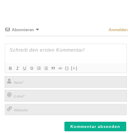
Abonnieren
Anmelden
{}
[+]
Name*
E-
Mail*
Webseite