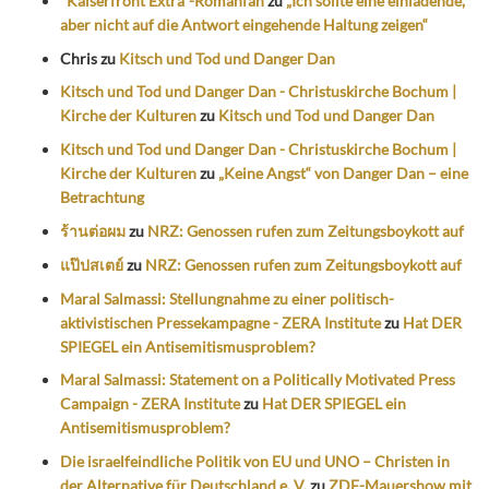
"Kaiserfront Extra"-Romanfan
zu
„Ich sollte eine einladende,
aber nicht auf die Antwort eingehende Haltung zeigen“
Chris
zu
Kitsch und Tod und Danger Dan
Kitsch und Tod und Danger Dan - Christuskirche Bochum |
Kirche der Kulturen
zu
Kitsch und Tod und Danger Dan
Kitsch und Tod und Danger Dan - Christuskirche Bochum |
Kirche der Kulturen
zu
„Keine Angst“ von Danger Dan – eine
Betrachtung
ร้านต่อผม
zu
NRZ: Genossen rufen zum Zeitungsboykott auf
แป๊ปสเตย์
zu
NRZ: Genossen rufen zum Zeitungsboykott auf
Maral Salmassi: Stellungnahme zu einer politisch-
aktivistischen Pressekampagne - ZERA Institute
zu
Hat DER
SPIEGEL ein Antisemitismusproblem?
Maral Salmassi: Statement on a Politically Motivated Press
Campaign - ZERA Institute
zu
Hat DER SPIEGEL ein
Antisemitismusproblem?
Die israelfeindliche Politik von EU und UNO – Christen in
der Alternative für Deutschland e. V.
zu
ZDF-Mauershow mit