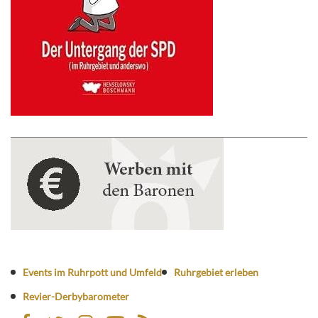
Events im Ruhrpott und Umfeld
Ruhrgebiet erleben
Revier-Derbybarometer