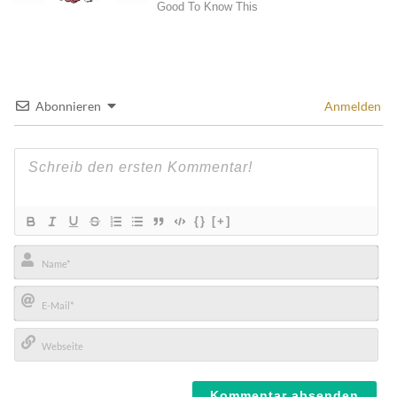
Abonnieren
Anmelden
{}
[+]
Name*
E-
Mail*
Webseite