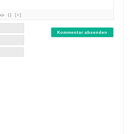
{}
[+]