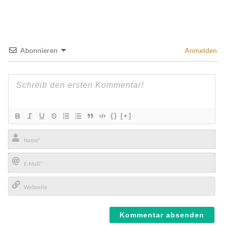
Abonnieren
Anmelden
{}
[+]
Name*
E-
Mail*
Webseite