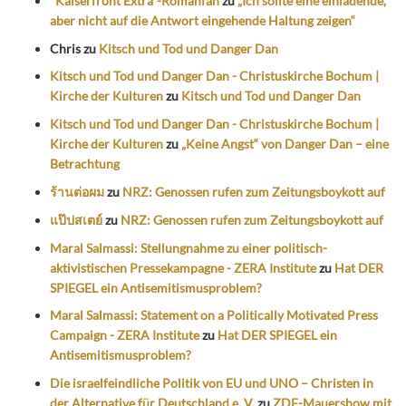
"Kaiserfront Extra"-Romanfan
zu
„Ich sollte eine einladende,
aber nicht auf die Antwort eingehende Haltung zeigen“
Chris
zu
Kitsch und Tod und Danger Dan
Kitsch und Tod und Danger Dan - Christuskirche Bochum |
Kirche der Kulturen
zu
Kitsch und Tod und Danger Dan
Kitsch und Tod und Danger Dan - Christuskirche Bochum |
Kirche der Kulturen
zu
„Keine Angst“ von Danger Dan – eine
Betrachtung
ร้านต่อผม
zu
NRZ: Genossen rufen zum Zeitungsboykott auf
แป๊ปสเตย์
zu
NRZ: Genossen rufen zum Zeitungsboykott auf
Maral Salmassi: Stellungnahme zu einer politisch-
aktivistischen Pressekampagne - ZERA Institute
zu
Hat DER
SPIEGEL ein Antisemitismusproblem?
Maral Salmassi: Statement on a Politically Motivated Press
Campaign - ZERA Institute
zu
Hat DER SPIEGEL ein
Antisemitismusproblem?
Die israelfeindliche Politik von EU und UNO – Christen in
der Alternative für Deutschland e. V.
zu
ZDF-Mauershow mit