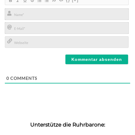
{}
[+]
Name*
E-
Mail*
Webseite
0
COMMENTS
Unterstütze die Ruhrbarone: