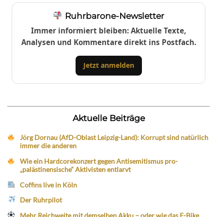
Ruhrbarone-Newsletter
Immer informiert bleiben: Aktuelle Texte,
Analysen und Kommentare direkt ins Postfach.
Jetzt anmelden
Aktuelle Beiträge
Jörg Dornau (AfD-Oblast Leipzig-Land): Korrupt sind natürlich
immer die anderen
Wie ein Hardcorekonzert gegen Antisemitismus pro-
„palästinensische“ Aktivisten entlarvt
Coffins live in Köln
Der Ruhrpilot
Mehr Reichweite mit demselben Akku – oder wie das E-Bike