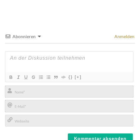
Abonnieren
Anmelden
{}
[+]
Name*
E-
Mail*
Webseite