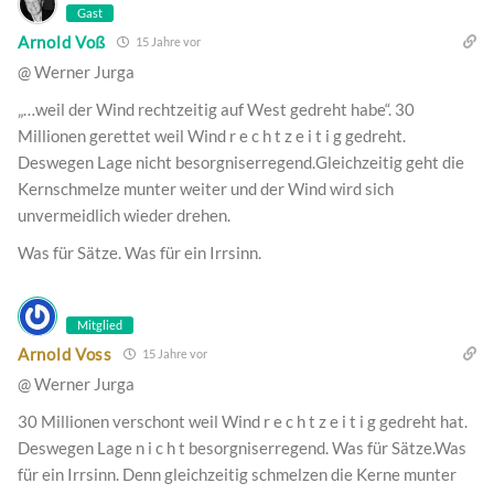
Gast
Arnold Voß
15 Jahre vor
@ Werner Jurga
„…weil der Wind rechtzeitig auf West gedreht habe“. 30
Millionen gerettet weil Wind r e c h t z e i t i g gedreht.
Deswegen Lage nicht besorgniserregend.Gleichzeitig geht die
Kernschmelze munter weiter und der Wind wird sich
unvermeidlich wieder drehen.
Was für Sätze. Was für ein Irrsinn.
Mitglied
Arnold Voss
15 Jahre vor
@ Werner Jurga
30 Millionen verschont weil Wind r e c h t z e i t i g gedreht hat.
Deswegen Lage n i c h t besorgniserregend. Was für Sätze.Was
für ein Irrsinn. Denn gleichzeitig schmelzen die Kerne munter