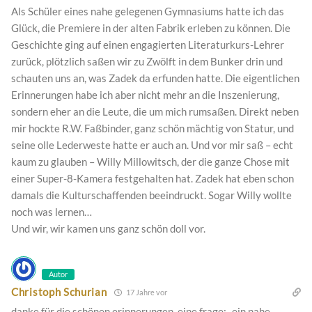
Als Schüler eines nahe gelegenen Gymnasiums hatte ich das
Glück, die Premiere in der alten Fabrik erleben zu können. Die
Geschichte ging auf einen engagierten Literaturkurs-Lehrer
zurück, plötzlich saßen wir zu Zwölft in dem Bunker drin und
schauten uns an, was Zadek da erfunden hatte. Die eigentlichen
Erinnerungen habe ich aber nicht mehr an die Inszenierung,
sondern eher an die Leute, die um mich rumsaßen. Direkt neben
mir hockte R.W. Faßbinder, ganz schön mächtig von Statur, und
seine olle Lederweste hatte er auch an. Und vor mir saß – echt
kaum zu glauben – Willy Millowitsch, der die ganze Chose mit
einer Super-8-Kamera festgehalten hat. Zadek hat eben schon
damals die Kulturschaffenden beeindruckt. Sogar Willy wollte
noch was lernen…
Und wir, wir kamen uns ganz schön doll vor.
Autor
Christoph Schurian
17 Jahre vor
danke für die schönen erinnerungen, eine frage: „ein nahe