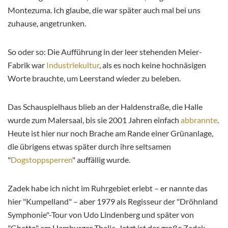
Montezuma. Ich glaube, die war später auch mal bei uns
zuhause, angetrunken.
So oder so: Die Aufführung in der leer stehenden Meier-
Fabrik war
Industriekultur
, als es noch keine hochnäsigen
Worte brauchte, um Leerstand wieder zu beleben.
Das Schauspielhaus blieb an der Haldenstraße, die Halle
wurde zum Malersaal, bis sie 2001 Jahren einfach
abbrannte
.
Heute ist hier nur noch Brache am Rande einer Grünanlage,
die übrigens etwas später durch ihre seltsamen
"
Dogstoppsperren
" auffällig wurde.
Zadek habe ich nicht im Ruhrgebiet erlebt – er nannte das
hier "Kumpelland" – aber 1979 als Regisseur der "Dröhnland
Symphonie"-Tour von Udo Lindenberg und später von
"Ghetto" am Hamburger Thalia. Jetzt ist der große Zadek