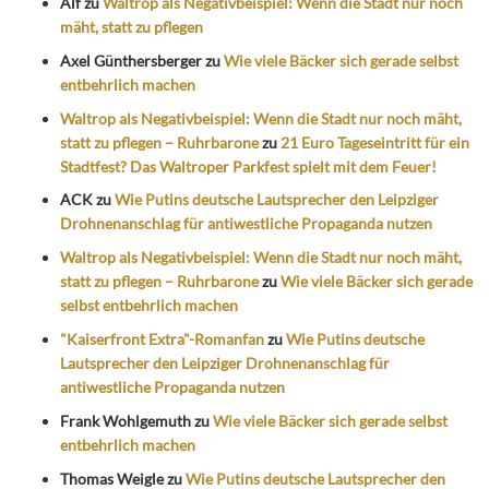
Alf
zu
Waltrop als Negativbeispiel: Wenn die Stadt nur noch
mäht, statt zu pflegen
Axel Günthersberger
zu
Wie viele Bäcker sich gerade selbst
entbehrlich machen
Waltrop als Negativbeispiel: Wenn die Stadt nur noch mäht,
statt zu pflegen – Ruhrbarone
zu
21 Euro Tageseintritt für ein
Stadtfest? Das Waltroper Parkfest spielt mit dem Feuer!
ACK
zu
Wie Putins deutsche Lautsprecher den Leipziger
Drohnenanschlag für antiwestliche Propaganda nutzen
Waltrop als Negativbeispiel: Wenn die Stadt nur noch mäht,
statt zu pflegen – Ruhrbarone
zu
Wie viele Bäcker sich gerade
selbst entbehrlich machen
"Kaiserfront Extra"-Romanfan
zu
Wie Putins deutsche
Lautsprecher den Leipziger Drohnenanschlag für
antiwestliche Propaganda nutzen
Frank Wohlgemuth
zu
Wie viele Bäcker sich gerade selbst
entbehrlich machen
Thomas Weigle
zu
Wie Putins deutsche Lautsprecher den