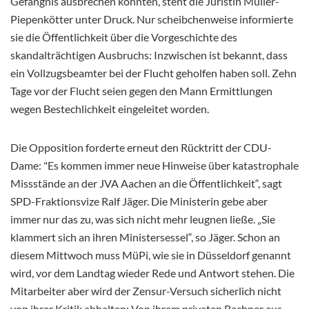
Gefängnis ausbrechen konnten, steht die Juristin Müller-
Piepenkötter unter Druck. Nur scheibchenweise informierte
sie die Öffentlichkeit über die Vorgeschichte des
skandalträchtigen Ausbruchs: Inzwischen ist bekannt, dass
ein Vollzugsbeamter bei der Flucht geholfen haben soll. Zehn
Tage vor der Flucht seien gegen den Mann Ermittlungen
wegen Bestechlichkeit eingeleitet worden.
Die Opposition forderte erneut den Rücktritt der CDU-
Dame: "Es kommen immer neue Hinweise über katastrophale
Missstände an der JVA Aachen an die Öffentlichkeit“, sagt
SPD-Fraktionsvize Ralf Jäger. Die Ministerin gebe aber
immer nur das zu, was sich nicht mehr leugnen ließe. „Sie
klammert sich an ihren Ministersessel“, so Jäger. Schon an
diesem Mittwoch muss MüPi, wie sie in Düsseldorf genannt
wird, vor dem Landtag wieder Rede und Antwort stehen. Die
Mitarbeiter aber wird der Zensur-Versuch sicherlich nicht
von ihrer Kritik abhalten: Von ihrem privaten Rechner aus