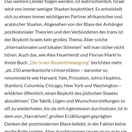
Das
weitere Länder
folgen werden, ist wahrscheinlich.
Israel
wird von
immer
weniger
Staaten
boykottiert. Es entwickelt
sich zu einem
immer
wichtigeren Partner afrikanischer und
arabischer
Staaten
. Abgesehen von der Blase der Anhänger
postkolonialer Theorien und den Verbündeten des Irans ist
der Boykott Israels kein
g
roßes Thema. Aber solche
„internationalen und lokalen Stimmen“ will man
sicher
nicht
hören. Auch das, wie Alex Feuerherdt und Florian Markl in
ihrem Buch
„Die Israel-Boykottbewegung“
berichten mehr
„als 250 amerikanische
Universitäten –
darunter so
renommierte wie Harvard, Yale, Princeton, Johns
Hopkins,
Stanford,
Columbia, Chicago, New York und Washington –
erklärten öffentlich, einen Boykott des jüdischen Staates
abzulehnen.“ Die Taktik, Lügen und Wunschvorstellungen so
oft zu
wiederholen, bis
sie sich irgendwann durchsetzen, ist in
dem von
„Narrativen“, großen
Erzählungen geprägten
Denken der postmodernen Blase beliebt, in der Fakten keine
große Rolle spielen. Aber durchkommen lassen muss man sie