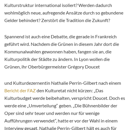
Kulturstruktur international isoliert? Werden dadurch
wohlmöglich
neue, aufregende Ansätze durch so gebundene
Gelder behindert? Zerstört die Tradition die Zukunft?
Spannend ist auch eine Debatte, die gerade in Frankreich
geführt wird. Nachdem die
Grünen
in diesem Jahr dort die
Kommunalwahlen gewonnen haben, fangen sie
an, die
Kulturpolitik der Städte zu ändern. In Lyon wollen die
Grünen
, i
hr Oberbürgermeister
Grégory
Doucet
und Kulturdezernentin Nathalie Perrin-Gilbert nach einem
Bericht der FAZ
den Kulturetat nicht kürzen: „Das
Kulturbudget werde beibehalten, verspricht
Doucet
. Doch es
werde eine „Umverteilung“ geben. „Die Bühnenbilder der
Oper sind sehr teuer und werden nur für wenige
Aufführungen verwendet“, hatte er vor der Wahl in einem
Interview gesagt. Nathalie Perrin-Gilbert hält es auch für