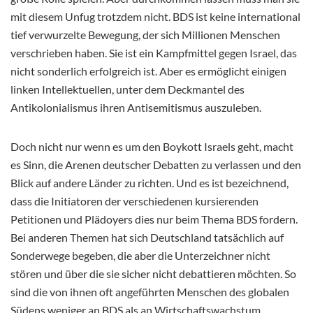
mit diesem Unfug trotzdem nicht.
BDS
ist keine international
tief verwurzelte Bewegung, der sich Millionen Menschen
verschrieben haben. Sie ist ein Kampfmittel gegen Israel,
das
nicht sonderlich erfolgreich ist. Aber es ermöglicht einigen
linken Intellektuelle
n,
unter dem Deckmantel des
Antikolonialismus ihren Antisemitismus auszuleben.
D
och nicht
nur
wenn es um den Boykott Israels geht, macht
es Sinn, die Arenen deutscher Debatten zu verlassen und den
Blick auf andere Länder zu richten. Und es ist bezeichnend,
dass die Initiatoren der verschiedenen kursierenden
Petitionen und Plädoyers dies
nur
beim Thema
BDS
fordern
.
Be
i a
nderen
T
hemen hat sich Deutschland tatsächlich auf
Sonderwege begeben, die aber die Unterzeichner nicht
stören und über die sie sicher nicht debattieren möchten. So
sind die von ihnen oft angeführten
Menschen
des globalen
Südens weniger an
BDS
als an Wirtschaftswachstum