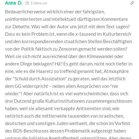
Anne D.
5 Jahre vor
Bedauerlicherweise wirklich einer der fahrigsten,
uninformiertesten und intellektuell dürftigsten Kommentare
zur Debatte. Was will der Autor uns jetzt mit dem Text sagen?
Dass es kein Problem ist, wenn die x-tausend im Kulturbereich
und den korrespondierenden staatlichen Stellen Beschäftigten
von der Politik faktisch zu Zensoren gemacht werden sollen?
Weil sie sich nicht ausreichend über den Klimawandel oder
andere Dinge beklagen? Hä? Es geht darum, nicht noch tiefer in
eine, wie es die Haaretz so treffend genannt hat, Atmosphäre
der "Schuld durch Assoziation" zu geraten, weil das letztlich
dem GG widerspricht – neben allen Ansprüchen von "nie
wieder"! Aber natürlich ist es viel wahrscheinlicher, dass sich
drei Dutzend große Kulturinstitutionen zusammengeschlossen
haben, weil sie allesamt verkappte Antisemiten sind, wie
natürlich auch die mittlerweile tausenden von israelischen,
deutschen und sonstigen Juden weltweit, die schon im Vorfeld
des BDS-Beschlusses dessen Problematik aufgezeigt haben
und nun die Initiative #weltoffenheit unterstützen. Aber deren