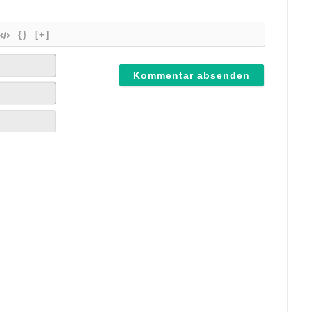
{}
[+]