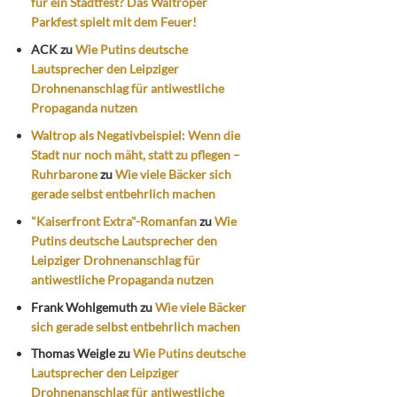
für ein Stadtfest? Das Waltroper
Parkfest spielt mit dem Feuer!
ACK
zu
Wie Putins deutsche
Lautsprecher den Leipziger
Drohnenanschlag für antiwestliche
Propaganda nutzen
Waltrop als Negativbeispiel: Wenn die
Stadt nur noch mäht, statt zu pflegen –
Ruhrbarone
zu
Wie viele Bäcker sich
gerade selbst entbehrlich machen
"Kaiserfront Extra"-Romanfan
zu
Wie
Putins deutsche Lautsprecher den
Leipziger Drohnenanschlag für
antiwestliche Propaganda nutzen
Frank Wohlgemuth
zu
Wie viele Bäcker
sich gerade selbst entbehrlich machen
Thomas Weigle
zu
Wie Putins deutsche
Lautsprecher den Leipziger
Drohnenanschlag für antiwestliche