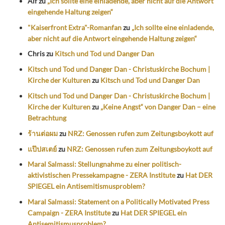
Alf
zu
„Ich sollte eine einladende, aber nicht auf die Antwort
eingehende Haltung zeigen“
"Kaiserfront Extra"-Romanfan
zu
„Ich sollte eine einladende,
aber nicht auf die Antwort eingehende Haltung zeigen“
Chris
zu
Kitsch und Tod und Danger Dan
Kitsch und Tod und Danger Dan - Christuskirche Bochum |
Kirche der Kulturen
zu
Kitsch und Tod und Danger Dan
Kitsch und Tod und Danger Dan - Christuskirche Bochum |
Kirche der Kulturen
zu
„Keine Angst“ von Danger Dan – eine
Betrachtung
ร้านต่อผม
zu
NRZ: Genossen rufen zum Zeitungsboykott auf
แป๊ปสเตย์
zu
NRZ: Genossen rufen zum Zeitungsboykott auf
Maral Salmassi: Stellungnahme zu einer politisch-
aktivistischen Pressekampagne - ZERA Institute
zu
Hat DER
SPIEGEL ein Antisemitismusproblem?
Maral Salmassi: Statement on a Politically Motivated Press
Campaign - ZERA Institute
zu
Hat DER SPIEGEL ein
Antisemitismusproblem?