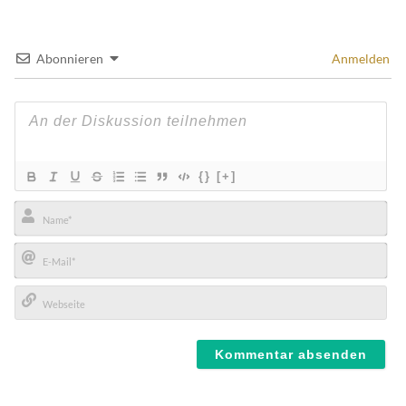
Abonnieren
Anmelden
{}
[+]
Name*
E-
Mail*
Webseite