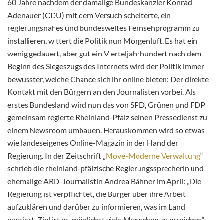
60 Jahre nachdem der damalige Bundeskanzler Konrad
Adenauer (CDU) mit dem Versuch scheiterte, ein
regierungsnahes und bundesweites Fernsehprogramm zu
installieren, wittert die Politik nun Morgenluft. Es hat ein
wenig gedauert, aber gut ein Vierteljahrhundert nach dem
Beginn des Siegeszugs des Internets wird der Politik immer
bewusster, welche Chance sich ihr online bieten: Der direkte
Kontakt mit den Bürgern an den Journalisten vorbei. Als
erstes Bundesland wird nun das von SPD, Grünen und FDP
gemeinsam regierte Rheinland-Pfalz seinen Pressedienst zu
einem Newsroom umbauen. Herauskommen wird so etwas
wie landeseigenes Online-Magazin in der Hand der
Regierung. In der Zeitschrift „
Move-Moderne Verwaltung
“
schrieb die rheinland-pfälzische Regierungssprecherin und
ehemalige ARD-Journalistin Andrea Bähner im April: „Die
Regierung ist verpflichtet, die Bürger über ihre Arbeit
aufzuklären und darüber zu informieren, was im Land
passiert. Ziel ist es, möglichst viele Menschen zu erreichen.“