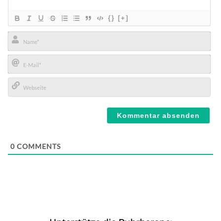
{}
[+]
Name*
E-
Mail*
Webseite
0
COMMENTS