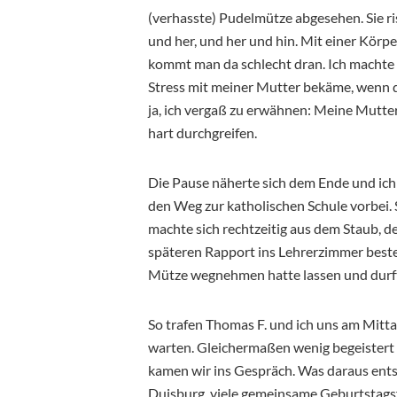
(verhasste) Pudelmütze abgesehen. Sie ris
und her, und her und hin. Mit einer Kör
kommt man da schlecht dran. Ich machte d
Stress mit meiner Mutter bekäme, wenn 
ja, ich vergaß zu erwähnen: Meine Mutte
hart durchgreifen.
Die Pause näherte sich dem Ende und ic
den Weg zur katholischen Schule vorbei. S
machte sich rechtzeitig aus dem Staub, 
späteren Rapport ins Lehrerzimmer bestell
Mütze wegnehmen hatte lassen und durft
So trafen Thomas F. und ich uns am Mit
warten. Gleichermaßen wenig begeistert v
kamen wir ins Gespräch. Was daraus ents
Duisburg, viele gemeinsame Geburtstagsf