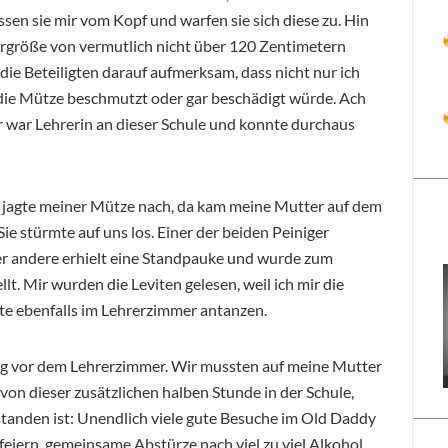
sen sie mir vom Kopf und warfen sie sich diese zu. Hin
pergröße von vermutlich nicht über 120 Zentimetern
ie Beteiligten darauf aufmerksam, dass nicht nur ich
die Mütze beschmutzt oder gar beschädigt würde. Ach
r war Lehrerin an dieser Schule und konnte durchaus
h jagte meiner Mütze nach, da kam meine Mutter auf dem
ie stürmte auf uns los. Einer der beiden Peiniger
der andere erhielt eine Standpauke und wurde zum
t. Mir wurden die Leviten gelesen, weil ich mir die
e ebenfalls im Lehrerzimmer antanzen.
tag vor dem Lehrerzimmer. Wir mussten auf meine Mutter
on dieser zusätzlichen halben Stunde in der Schule,
tanden ist: Unendlich viele gute Besuche im Old Daddy
eiern, gemeinsame Abstürze nach viel zu viel Alkohol,