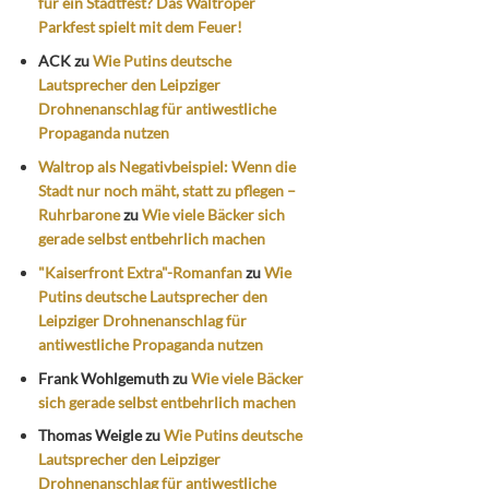
für ein Stadtfest? Das Waltroper
Parkfest spielt mit dem Feuer!
ACK
zu
Wie Putins deutsche
Lautsprecher den Leipziger
Drohnenanschlag für antiwestliche
Propaganda nutzen
Waltrop als Negativbeispiel: Wenn die
Stadt nur noch mäht, statt zu pflegen –
Ruhrbarone
zu
Wie viele Bäcker sich
gerade selbst entbehrlich machen
"Kaiserfront Extra"-Romanfan
zu
Wie
Putins deutsche Lautsprecher den
Leipziger Drohnenanschlag für
antiwestliche Propaganda nutzen
Frank Wohlgemuth
zu
Wie viele Bäcker
sich gerade selbst entbehrlich machen
Thomas Weigle
zu
Wie Putins deutsche
Lautsprecher den Leipziger
Drohnenanschlag für antiwestliche