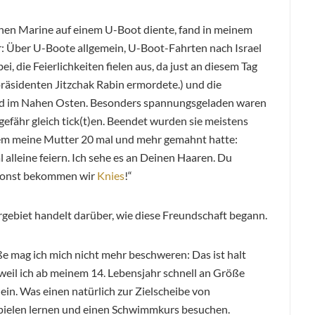
schen Marine auf einem U-Boot diente, fand in meinem
r: Über U-Boote allgemein, U-Boot-Fahrten nach Israel
ei, die Feierlichkeiten fielen aus, da just an diesem Tag
präsidenten Jitzchak Rabin ermordete.) und die
 und im Nahen Osten. Besonders spannungsgeladen waren
ngefähr gleich tick(t)en. Beendet wurden sie meistens
dem meine Mutter 20 mal und mehr gemahnt hatte:
l alleine feiern. Ich sehe es an Deinen Haaren. Du
, sonst bekommen wir
Knies
!“
ebiet handelt darüber, wie diese Freundschaft begann.
 mag ich mich nicht mehr beschweren: Das ist halt
 weil ich ab meinem 14. Lebensjahr schnell an Größe
ein. Was einen natürlich zur Zielscheibe von
spielen lernen und einen Schwimmkurs besuchen.