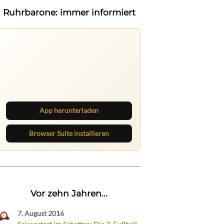
Ruhrbarone: immer informiert
Nichts mehr verpassen
Die Ruhrbarone-App bringt den Blog
aufs Handy. Die Browser Suite hält
dich am Desktop auf dem Laufenden.
App herunterladen
Browser Suite installieren
Vor zehn Jahren...
7. August 2016