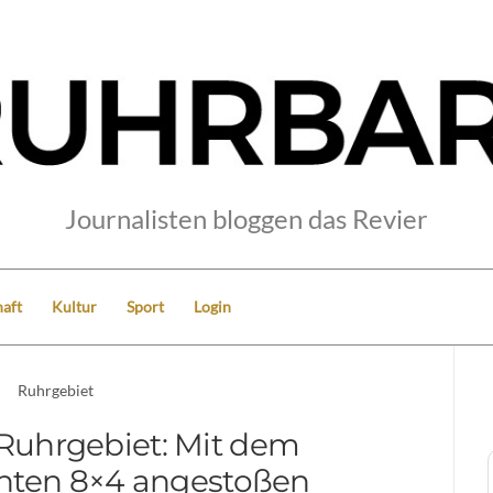
Journalisten bloggen das Revier
aft
Kultur
Sport
Login
Ruhrgebiet
 Ruhrgebiet: Mit dem
nten 8×4 angestoßen