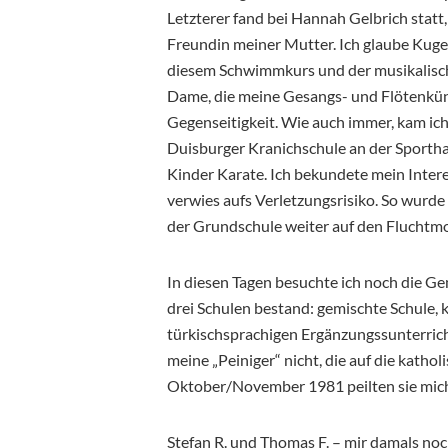
Letzterer fand bei Hannah Gelbrich statt
Freundin meiner Mutter. Ich glaube Kug
diesem Schwimmkurs und der musikalische
Dame, die meine Gesangs- und Flötenküns
Gegenseitigkeit. Wie auch immer, kam i
Duisburger Kranichschule an der Sporthal
Kinder Karate. Ich bekundete mein Inter
verwies aufs Verletzungsrisiko. So wurde 
der Grundschule weiter auf den Fluchtm
In diesen Tagen besuchte ich noch die G
drei Schulen bestand: gemischte Schule, 
türkischsprachigen Ergänzungssunterricht
meine „Peiniger“ nicht, die auf die katho
Oktober/November 1981 peilten sie mich
Stefan R. und Thomas F. – mir damals noc