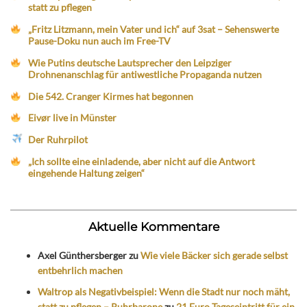
statt zu pflegen
„Fritz Litzmann, mein Vater und ich“ auf 3sat – Sehenswerte
Pause-Doku nun auch im Free-TV
Wie Putins deutsche Lautsprecher den Leipziger
Drohnenanschlag für antiwestliche Propaganda nutzen
Die 542. Cranger Kirmes hat begonnen
Eivør live in Münster
Der Ruhrpilot
„Ich sollte eine einladende, aber nicht auf die Antwort
eingehende Haltung zeigen“
Aktuelle Kommentare
Axel Günthersberger
zu
Wie viele Bäcker sich gerade selbst
entbehrlich machen
Waltrop als Negativbeispiel: Wenn die Stadt nur noch mäht,
statt zu pflegen – Ruhrbarone
zu
21 Euro Tageseintritt für ein