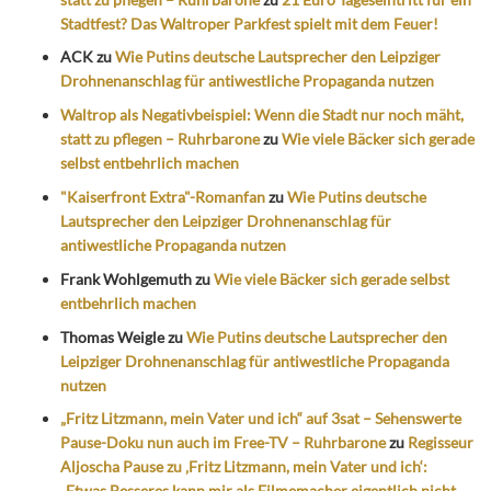
Stadtfest? Das Waltroper Parkfest spielt mit dem Feuer!
ACK
zu
Wie Putins deutsche Lautsprecher den Leipziger
Drohnenanschlag für antiwestliche Propaganda nutzen
Waltrop als Negativbeispiel: Wenn die Stadt nur noch mäht,
statt zu pflegen – Ruhrbarone
zu
Wie viele Bäcker sich gerade
selbst entbehrlich machen
"Kaiserfront Extra"-Romanfan
zu
Wie Putins deutsche
Lautsprecher den Leipziger Drohnenanschlag für
antiwestliche Propaganda nutzen
Frank Wohlgemuth
zu
Wie viele Bäcker sich gerade selbst
entbehrlich machen
Thomas Weigle
zu
Wie Putins deutsche Lautsprecher den
Leipziger Drohnenanschlag für antiwestliche Propaganda
nutzen
„Fritz Litzmann, mein Vater und ich“ auf 3sat – Sehenswerte
Pause-Doku nun auch im Free-TV – Ruhrbarone
zu
Regisseur
Aljoscha Pause zu ‚Fritz Litzmann, mein Vater und ich‘:
„Etwas Besseres kann mir als Filmemacher eigentlich nicht