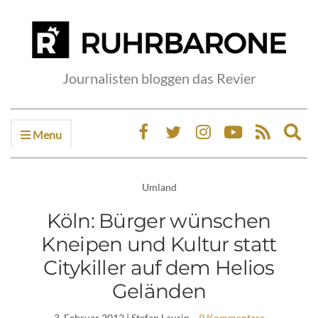
Journalisten bloggen das Revier
Menu
Ex
sea
fo
Umland
Köln: Bürger wünschen
Kneipen und Kultur statt
Citykiller auf dem Helios
Geländen
3. Februar 2012
| Stefan Laurin
9 Kommentare