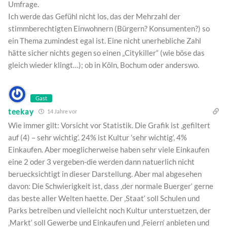
Umfrage.
Ich werde das Gefühl nicht los, das der Mehrzahl der
stimmberechtigten Einwohnern (Bürgern? Konsumenten?) so
ein Thema zumindest egal ist. Eine nicht unerhebliche Zahl
hätte sicher nichts gegen so einen „Citykiller“ (wie böse das
gleich wieder klingt…); ob in Köln, Bochum oder anderswo.
Gast
teekay
14 Jahre vor
Wie immer gilt: Vorsicht vor Statistik. Die Grafik ist ‚gefiltert
auf (4) – sehr wichtig‘. 24% ist Kultur ’sehr wichtig‘, 4%
Einkaufen. Aber moeglicherweise haben sehr viele Einkaufen
eine 2 oder 3 vergeben-die werden dann natuerlich nicht
beruecksichtigt in dieser Darstellung. Aber mal abgesehen
davon: Die Schwierigkeit ist, dass ‚der normale Buerger‘ gerne
das beste aller Welten haette. Der ‚Staat‘ soll Schulen und
Parks betreiben und vielleicht noch Kultur unterstuetzen, der
‚Markt‘ soll Gewerbe und Einkaufen und ‚Feiern‘ anbieten und