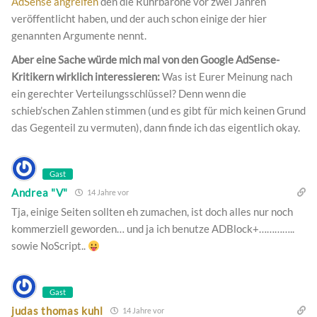
AdSense angreifen
den die Ruhrbarone vor zwei Jahren
veröffentlicht haben, und der auch schon einige der hier
genannten Argumente nennt.
Aber eine Sache würde mich mal von den Google AdSense-
Kritikern wirklich interessieren:
Was ist Eurer Meinung nach
ein gerechter Verteilungsschlüssel? Denn wenn die
schieb’schen Zahlen stimmen (und es gibt für mich keinen Grund
das Gegenteil zu vermuten), dann finde ich das eigentlich okay.
Gast
Andrea "V"
14 Jahre vor
Tja, einige Seiten sollten eh zumachen, ist doch alles nur noch
kommerziell geworden… und ja ich benutze ADBlock+…………..
sowie NoScript..
Gast
judas thomas kuhl
14 Jahre vor