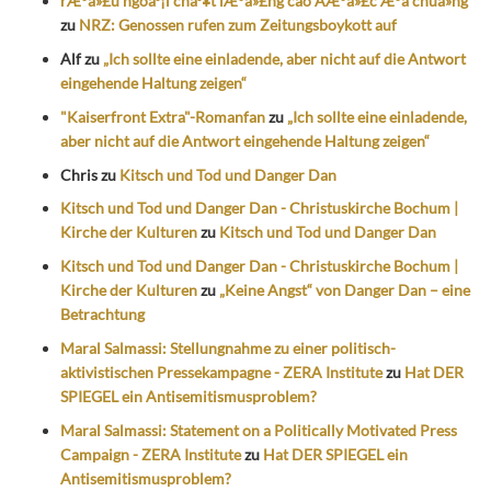
rÆ°á»£u ngoáº¡i cháº¥t lÆ°á»£ng cao ÄÆ°á»£c Æ°a chuá»ng
zu
NRZ: Genossen rufen zum Zeitungsboykott auf
Alf
zu
„Ich sollte eine einladende, aber nicht auf die Antwort
eingehende Haltung zeigen“
"Kaiserfront Extra"-Romanfan
zu
„Ich sollte eine einladende,
aber nicht auf die Antwort eingehende Haltung zeigen“
Chris
zu
Kitsch und Tod und Danger Dan
Kitsch und Tod und Danger Dan - Christuskirche Bochum |
Kirche der Kulturen
zu
Kitsch und Tod und Danger Dan
Kitsch und Tod und Danger Dan - Christuskirche Bochum |
Kirche der Kulturen
zu
„Keine Angst“ von Danger Dan – eine
Betrachtung
Maral Salmassi: Stellungnahme zu einer politisch-
aktivistischen Pressekampagne - ZERA Institute
zu
Hat DER
SPIEGEL ein Antisemitismusproblem?
Maral Salmassi: Statement on a Politically Motivated Press
Campaign - ZERA Institute
zu
Hat DER SPIEGEL ein
Antisemitismusproblem?