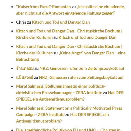
"Kaiserfront Extra"-Romanfan
zu
„Ich sollte eine einladende,
aber nicht auf die Antwort eingehende Haltung zeigen“
Chris
zu
Kitsch und Tod und Danger Dan
Kitsch und Tod und Danger Dan - Christuskirche Bochum |
Kirche der Kulturen
zu
Kitsch und Tod und Danger Dan
Kitsch und Tod und Danger Dan - Christuskirche Bochum |
Kirche der Kulturen
zu
„Keine Angst“ von Danger Dan – eine
Betrachtung
ร้านต่อผม
zu
NRZ: Genossen rufen zum Zeitungsboykott auf
แป๊ปสเตย์
zu
NRZ: Genossen rufen zum Zeitungsboykott auf
Maral Salmassi: Stellungnahme zu einer politisch-
aktivistischen Pressekampagne - ZERA Institute
zu
Hat DER
SPIEGEL ein Antisemitismusproblem?
Maral Salmassi: Statement on a Politically Motivated Press
Campaign - ZERA Institute
zu
Hat DER SPIEGEL ein
Antisemitismusproblem?
Die israelfeindliche Politik von EU und UNO – Christen in