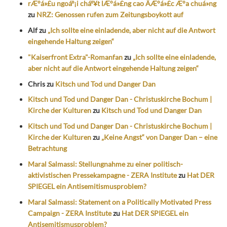
rÆ°á»£u ngoáº¡i cháº¥t lÆ°á»£ng cao ÄÆ°á»£c Æ°a chuá»ng
zu
NRZ: Genossen rufen zum Zeitungsboykott auf
Alf
zu
„Ich sollte eine einladende, aber nicht auf die Antwort
eingehende Haltung zeigen“
"Kaiserfront Extra"-Romanfan
zu
„Ich sollte eine einladende,
aber nicht auf die Antwort eingehende Haltung zeigen“
Chris
zu
Kitsch und Tod und Danger Dan
Kitsch und Tod und Danger Dan - Christuskirche Bochum |
Kirche der Kulturen
zu
Kitsch und Tod und Danger Dan
Kitsch und Tod und Danger Dan - Christuskirche Bochum |
Kirche der Kulturen
zu
„Keine Angst“ von Danger Dan – eine
Betrachtung
Maral Salmassi: Stellungnahme zu einer politisch-
aktivistischen Pressekampagne - ZERA Institute
zu
Hat DER
SPIEGEL ein Antisemitismusproblem?
Maral Salmassi: Statement on a Politically Motivated Press
Campaign - ZERA Institute
zu
Hat DER SPIEGEL ein
Antisemitismusproblem?