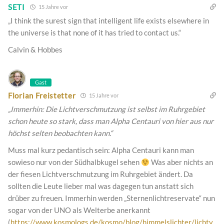
SETI
15 Jahre vor
„I think the surest sign that intelligent life exists elsewhere in
the universe is that none of it has tried to contact us.“
Calvin & Hobbes
Gast
Florian Freistetter
15 Jahre vor
„Immerhin: Die Lichtverschmutzung ist selbst im Ruhrgebiet
schon heute so stark, dass man Alpha Centauri von hier aus nur
höchst selten beobachten kann.“
Muss mal kurz pedantisch sein: Alpha Centauri kann man
sowieso nur von der Südhalbkugel sehen
Was aber nichts an
der fiesen Lichtverschmutzung im Ruhrgebiet ändert. Da
sollten die Leute lieber mal was dagegen tun anstatt sich
drüber zu freuen. Immerhin werden „Sternenlichtreservate“ nun
sogar von der UNO als Welterbe anerkannt
(
https://www.kosmologs.de/kosmo/blog/himmelslichter/lichtv