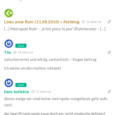
Links anne Ruhr (11.08.2010) » Pottblog
15 Jahre vor
[…] Metropole Ruhr – „A hot place to pee” (Ruhrbarone) – […]
Gast
Tim
15 Jahre vor
zwischen ernst und witzig, sarkastisch. – kluger beitrag
ich weine um den myhtos ruhrpott
Gast
hans kollekta
15 Jahre vor
dieses ewige wir-sind-keine-metropole-rumgeheule geht aufn
sack.
der begriff metropole kann doch gar nicht eindeutig definiert