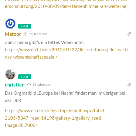
erschmutzung/2010-08-09/der-sternenhimmel-als-welterbe
)
Gast
Matzor
15 Jahre vor
Zum Thema gibt’s ein fettes Video unter:
https://www.do1-tv.de/2010/01/22/die-zerstorung-der-nacht-
das-wissenschaftsspezial/
Gast
christian
15 Jahre vor
Das Orginalbild „Europa bei Nacht“ findet man im übrigen bei
der DLR
https://www.dlr.de/rd/DesktopDefault.aspx/tabid-
2105/8347_read-14198/gallery-1/gallery_read-
Image.28.7006/