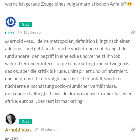
werde ich gerade Zeuge eines vulgärmarxistischen Anfalls?
Gast
crex
15 Jahre vor
@ arnold voss… deine metropolen_definition klingt nach einer
adelung… und geht an der sache vorbei. ohne not drängst du
(und andere) den begriff in eine ecke und verheizt ihn (ob
widerstreitender interessen; z.b. marketing). meinetwegen ist
das ok, aber die kritik is krude, uninspiriert und uninformiert.
und nein, das ist kein vulgärmarxistischer anfall, sondern
nüchterne einschätzung sozio-räumlicher verhältnisse.
metropole (ballung) ist, was du draus machst: in amerika, asien,
afirka, europa… der rest ist marketing.
Gast
Arnold Voss
15 Jahre vor
@ crex