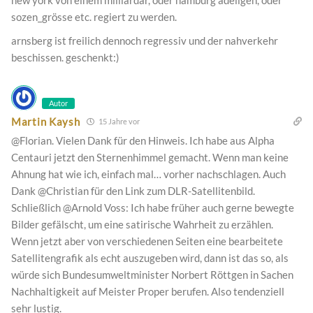
new york von einem milliardär, oder hamburg adeligen, oder
sozen_grösse etc. regiert zu werden.
arnsberg ist freilich dennoch regressiv und der nahverkehr
beschissen. geschenkt:)
Autor
Martin Kaysh
15 Jahre vor
@Florian. Vielen Dank für den Hinweis. Ich habe aus Alpha
Centauri jetzt den Sternenhimmel gemacht. Wenn man keine
Ahnung hat wie ich, einfach mal… vorher nachschlagen. Auch
Dank @Christian für den Link zum DLR-Satellitenbild.
Schließlich @Arnold Voss: Ich habe früher auch gerne bewegte
Bilder gefälscht, um eine satirische Wahrheit zu erzählen.
Wenn jetzt aber von verschiedenen Seiten eine bearbeitete
Satellitengrafik als echt auszugeben wird, dann ist das so, als
würde sich Bundesumweltminister Norbert Röttgen in Sachen
Nachhaltigkeit auf Meister Proper berufen. Also tendenziell
sehr lustig.