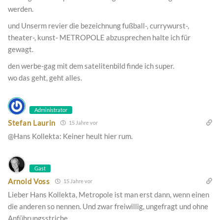
werden.
und Unserm revier die bezeichnung fußball-, currywurst-,
theater-, kunst- METROPOLE abzusprechen halte ich für
gewagt.
den werbe-gag mit dem satelitenbild finde ich super.
wo das geht, geht alles.
Administrator
Stefan Laurin
15 Jahre vor
@Hans Kollekta: Keiner heult hier rum.
Gast
Arnold Voss
15 Jahre vor
Lieber Hans Kollekta, Metropole ist man erst dann, wenn einen
die anderen so nennen. Und zwar freiwillig, ungefragt und ohne
Anführungsstriche.