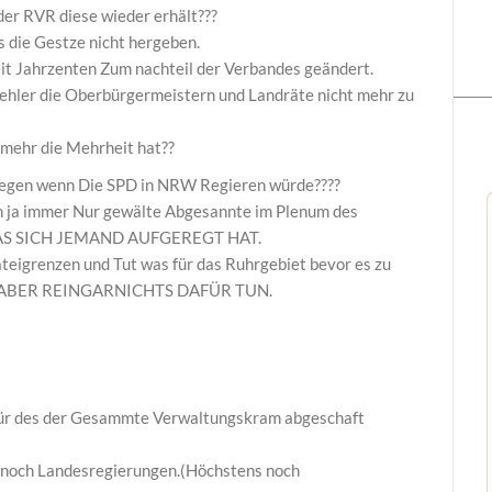
 der RVR diese wieder erhält???
es die Gestze nicht hergeben.
it Jahrzenten Zum nachteil der Verbandes geändert.
hler die Oberbürgermeistern und Landräte nicht mehr zu
mehr die Mehrheit hat??
regen wenn Die SPD in NRW Regieren würde????
hin ja immer Nur gewälte Abgesannte im Plenum des
AS SICH JEMAND AUFGEREGT HAT.
ateigrenzen und Tut was für das Ruhrgebiet bevor es zu
aben—ABER REINGARNICHTS DAFÜR TUN.
für des der Gesammte Verwaltungskram abgeschaft
 noch Landesregierungen.(Höchstens noch