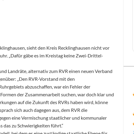
klinghausen, sieht den Kreis Recklinghausen nicht vor
hr. „Dafür gäbe es im Kreistag keine Zwei-Drittel-
nd Landräte, alternativ zum RVR einen neuen Verband
gegenüber: „Den RVR-Vorstand mit den
hrgebiets abzuschaffen, war ein Fehler der
e Formen der Zusammenarbeit suchen, war doch klar und
swirkungen auf die Zukunft des RVRs haben wird, könne
sprach sich auch dagegen aus, dem RVR die
 gegen eine Vermischung staatlicher und kommunaler
ss das zu Schwierigkeiten führt.“
dell, bei dem es eine zuständige staatliche Ebene für