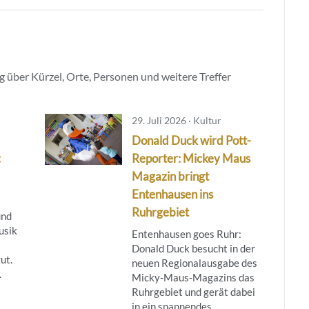
 über Kürzel, Orte, Personen und weitere Treffer
29. Juli 2026 · Kultur
Donald Duck wird Pott-
:
Reporter: Mickey Maus
Magazin bringt
Entenhausen ins
Ruhrgebiet
und
usik
Entenhausen goes Ruhr:
Donald Duck besucht in der
ut.
neuen Regionalausgabe des
.
Micky‑Maus‑Magazins das
Ruhrgebiet und gerät dabei
in ein spannendes ...