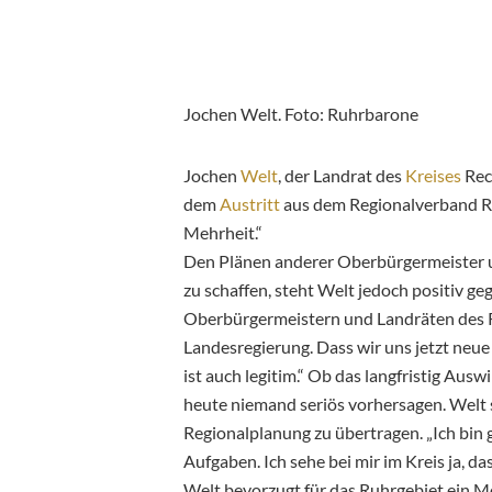
Jochen Welt. Foto: Ruhrbarone
Jochen
Welt
, der Landrat des
Kreises
Rec
dem
Austritt
aus dem Regionalverband Ru
Mehrheit.“
Den Plänen anderer Oberbürgermeister u
zu schaffen, steht Welt jedoch positiv 
Oberbürgermeistern und Landräten des Ru
Landesregierung. Dass wir uns jetzt neu
ist auch legitim.“ Ob das langfristig Au
heute niemand seriös vorhersagen. Welt 
Regionalplanung zu übertragen. „Ich bin
Aufgaben. Ich sehe bei mir im Kreis ja, da
Welt bevorzugt für das Ruhrgebiet ein Mo