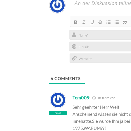
Name*
E-
Mail*
Webseite
6
COMMENTS
Tom009
18 Jahre vor
Sehr geehrter Herr Welt
Gast
Anscheinend wissen sie nicht 
innehatte.Sie wurde Ihm ja be
1975.WARUM???