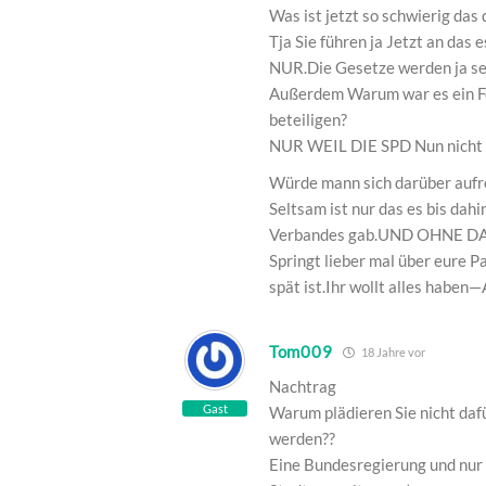
Was ist jetzt so schwierig das
Tja Sie führen ja Jetzt an das 
NUR.Die Gesetze werden ja se
Außerdem Warum war es ein Fe
beteiligen?
NUR WEIL DIE SPD Nun nicht 
Würde mann sich darüber auf
Seltsam ist nur das es bis da
Verbandes gab.UND OHNE D
Springt lieber mal über eure P
spät ist.Ihr wollt alles h
Tom009
18 Jahre vor
Nachtrag
Gast
Warum plädieren Sie nicht da
werden??
Eine Bundesregierung und nur