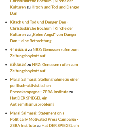
Christuskirche Bochum | Kirche der
Kulturen
zu
Kitsch und Tod und Danger
Dan
Kitsch und Tod und Danger Dan -
Christuskirche Bochum | Kirche der
Kulturen
zu
„Keine Angst“ von Danger
Dan – eine Betrachtung
ร้านต่อผม
zu
NRZ: Genossen rufen zum
Zeitungsboykott auf
แป๊ปสเตย์
zu
NRZ: Genossen rufen zum
Zeitungsboykott auf
Maral Salmassi: Stellungnahme zu einer
politisch-aktivistischen
Pressekampagne - ZERA Institute
zu
Hat DER SPIEGEL ein
Antisemitismusproblem?
Maral Salmassi: Statement on a
Politically Motivated Press Campaign -
ZERA Institute
zu
Hat DER SPIEGEL ein