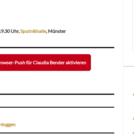
19.30 Uhr,
Sputnikhalle
, Münster
owser-Push für Claudia Bender aktivieren
nloggen