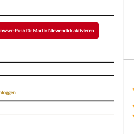
owser-Push für Martin Niewendick aktivieren
nloggen