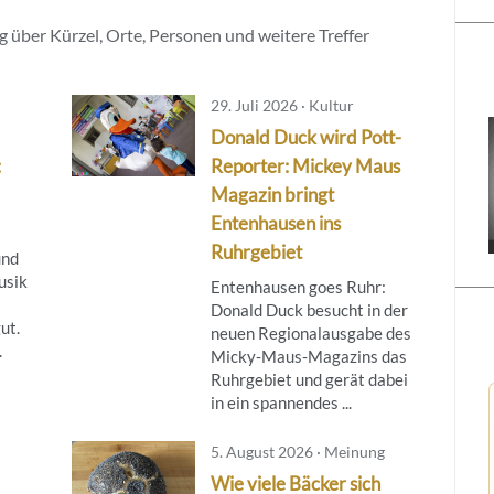
 über Kürzel, Orte, Personen und weitere Treffer
29. Juli 2026 · Kultur
Donald Duck wird Pott-
:
Reporter: Mickey Maus
Magazin bringt
Entenhausen ins
Ruhrgebiet
und
usik
Entenhausen goes Ruhr:
Donald Duck besucht in der
ut.
neuen Regionalausgabe des
.
Micky‑Maus‑Magazins das
Ruhrgebiet und gerät dabei
in ein spannendes ...
5. August 2026 · Meinung
Wie viele Bäcker sich