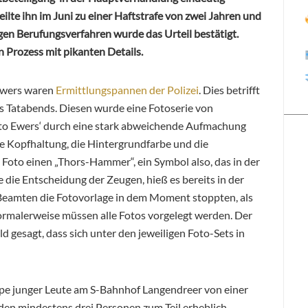
ilte ihn im Juni zu einer Haftstrafe von zwei Jahren und
en Berufungsverfahren wurde das Urteil bestätigt.
 Prozess mit pikanten Details.
 Ewers waren
Ermittlungspannen der Polizei
. Dies betrifft
s Tatabends. Diesen wurde eine Fotoserie von
Foto Ewers‘ durch eine stark abweichende Aufmachung
che Kopfhaltung, die Hintergrundfarbe und die
Foto einen „Thors-Hammer“, ein Symbol also, das in der
e die Entscheidung der Zeugen, hieß es bereits in der
Beamten die Fotovorlage in dem Moment stoppten, als
Normalerweise müssen alle Fotos vorgelegt werden. Der
 gesagt, dass sich unter den jeweiligen Foto-Sets in
e junger Leute am S-Bahnhof Langendreer von einer
en mindestens drei Personen zum Teil erheblich