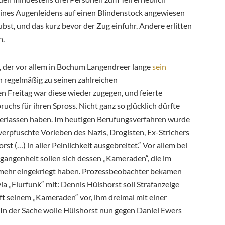
 eines Augenleidens auf einen Blindenstock angewiesen
bst, und das kurz bevor der Zug einfuhr. Andere erlitten
n.
, der vor allem in Bochum Langendreer lange
sein
ihn regelmäßig zu seinen zahlreichen
 Freitag war diese wieder zugegen, und feierte
uchs für ihren Spross. Nicht ganz so glücklich dürfte
erlassen haben. Im heutigen Berufungsverfahren wurde
erpfuschte Vorleben des Nazis, Drogisten, Ex-Strichers
st (…) in aller Peinlichkeit ausgebreitet.“ Vor allem bei
gangenheit sollen sich dessen „Kameraden“, die im
mehr eingekriegt haben. Prozessbeobachter bekamen
ia „Flurfunk“ mit: Dennis Hülshorst soll Strafanzeige
rft seinem „Kameraden“ vor, ihm dreimal mit einer
 In der Sache wolle Hülshorst nun gegen Daniel Ewers