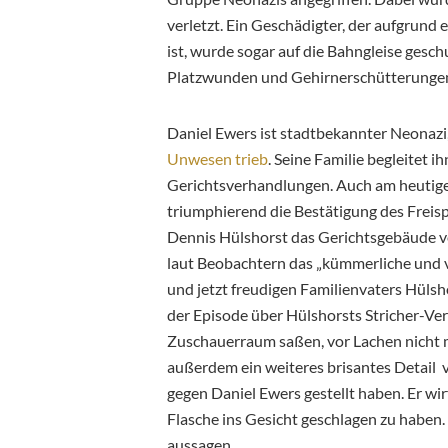
verletzt. Ein Geschädigter, der aufgrund
ist, wurde sogar
auf die Bahngleise geschu
Platzwunden und Gehirnerschütterunge
Daniel Ewers ist stadtbekannter Neonazi
Unwesen trieb
. Seine Familie begleitet 
Gerichtsverhandlungen. Auch am heutigen
triumphierend die Bestätigung des Freispr
Dennis Hülshorst das Gerichtsgebäude v
laut Beobachtern das „kümmerliche und v
und jetzt freudigen Familienvaters Hülshor
der Episode über Hülshorsts Stricher-Ver
Zuschauerraum saßen, vor Lachen nicht 
außerdem ein weiteres brisantes Detail v
gegen Daniel Ewers gestellt haben. Er wi
Flasche ins Gesicht geschlagen zu haben.
aussagen.