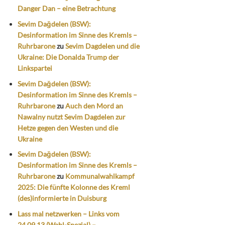
Danger Dan – eine Betrachtung
Sevim Dağdelen (BSW):
Desinformation im Sinne des Kremls –
Ruhrbarone
zu
Sevim Dagdelen und die
Ukraine: Die Donalda Trump der
Linkspartei
Sevim Dağdelen (BSW):
Desinformation im Sinne des Kremls –
Ruhrbarone
zu
Auch den Mord an
Nawalny nutzt Sevim Dagdelen zur
Hetze gegen den Westen und die
Ukraine
Sevim Dağdelen (BSW):
Desinformation im Sinne des Kremls –
Ruhrbarone
zu
Kommunalwahlkampf
2025: Die fünfte Kolonne des Kreml
(des)informierte in Duisburg
Lass mal netzwerken – Links vom
24.09.13 (Wahl-Spezial) –