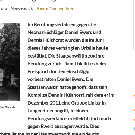
Martin Niewendick
Keine Kommentare
Im Berufungsverfahren gegen die
Neonazi-Schläger Daniel Ewers und
Dennis Hülshorst wurden die im Juni
dieses Jahres verhängten Urteile heute
bestätigt. Die Staatsanwältin zog ihre
Berufung zurück. Damit bleibt es beim
Freispruch für den einschlägig
vorbestraften Daniel Ewers. Die
Staatsanwältin hatte gehofft, dass sein
Komplize Dennis Hülshorst, mit dem er im
Dezember 2011 eine Gruppe Linker in
azis zu.
Langendreer angriff, in einem
Berufungsverfahren vielleicht doch noch
gegen Ewers aussagen würde. Dies
atbeteiligung in der Hauptverhandlung eindeutig