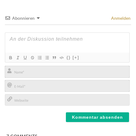
Abonnieren
Anmelden
{}
[+]
Name*
E-
Mail*
Webseite