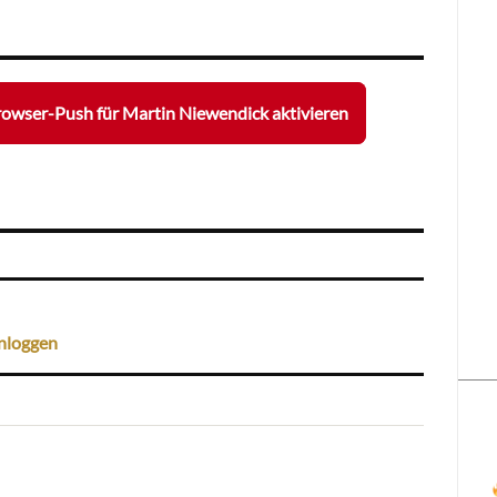
owser-Push für Martin Niewendick aktivieren
nloggen