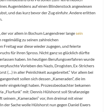
 eines Augenleidens auf einen Blindenstock angewiesen
bst, und das kurz bevor der Zug einfuhr. Andere erlitten
n.
, der vor allem in Bochum Langendreer lange
sein
ihn regelmäßig zu seinen zahlreichen
 Freitag war diese wieder zugegen, und feierte
uchs für ihren Spross. Nicht ganz so glücklich dürfte
erlassen haben. Im heutigen Berufungsverfahren wurde
erpfuschte Vorleben des Nazis, Drogisten, Ex-Strichers
st (…) in aller Peinlichkeit ausgebreitet.“ Vor allem bei
gangenheit sollen sich dessen „Kameraden“, die im
mehr eingekriegt haben. Prozessbeobachter bekamen
ia „Flurfunk“ mit: Dennis Hülshorst soll Strafanzeige
rft seinem „Kameraden“ vor, ihm dreimal mit einer
 In der Sache wolle Hülshorst nun gegen Daniel Ewers