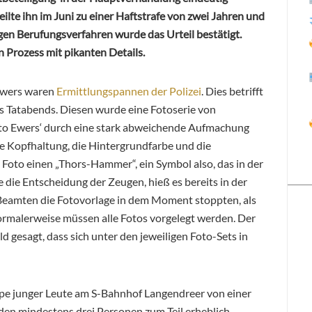
ilte ihn im Juni zu einer Haftstrafe von zwei Jahren und
en Berufungsverfahren wurde das Urteil bestätigt.
 Prozess mit pikanten Details.
 Ewers waren
Ermittlungspannen der Polizei
. Dies betrifft
s Tatabends. Diesen wurde eine Fotoserie von
Foto Ewers‘ durch eine stark abweichende Aufmachung
che Kopfhaltung, die Hintergrundfarbe und die
Foto einen „Thors-Hammer“, ein Symbol also, das in der
e die Entscheidung der Zeugen, hieß es bereits in der
Beamten die Fotovorlage in dem Moment stoppten, als
Normalerweise müssen alle Fotos vorgelegt werden. Der
 gesagt, dass sich unter den jeweiligen Foto-Sets in
e junger Leute am S-Bahnhof Langendreer von einer
en mindestens drei Personen zum Teil erheblich