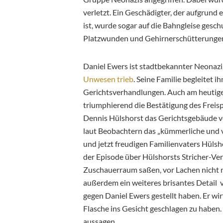
verletzt. Ein Geschädigter, der aufgrund
ist, wurde sogar
auf die Bahngleise geschu
Platzwunden und Gehirnerschütterunge
Daniel Ewers ist stadtbekannter Neonazi
Unwesen trieb
. Seine Familie begleitet 
Gerichtsverhandlungen. Auch am heutigen
triumphierend die Bestätigung des Freispr
Dennis Hülshorst das Gerichtsgebäude v
laut Beobachtern das „kümmerliche und v
und jetzt freudigen Familienvaters Hülshor
der Episode über Hülshorsts Stricher-Ver
Zuschauerraum saßen, vor Lachen nicht 
außerdem ein weiteres brisantes Detail v
gegen Daniel Ewers gestellt haben. Er wi
Flasche ins Gesicht geschlagen zu haben.
aussagen.