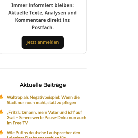
Immer informiert bleiben:
Aktuelle Texte, Analysen und
Kommentare direkt ins
Postfach.
Jetzt anmelden
Aktuelle Beiträge
Waltrop als Negativbeispiel: Wenn die
Stadt nur noch mäht, statt zu pflegen
„Fritz Litzmann, mein Vater und ich“ auf
3sat – Sehenswerte Pause-Doku nun auch
im Free-TV
Wie Putins deutsche Lautsprecher den
Leipziger Drohnenanschlag für