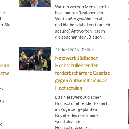
,
Warum werden Menschen in
die
bestimmten Regionen der
d
Welt außergewöhnlich alt
n. Sie
und bleiben dabei erstaunlich
gesund? Antworten liefern
die sogenannten „Blauen ...
29. Juni 2026 · Politik
Netzwerk Jüdischer
n im
Hochschullehrender
.nrw
fordert schärfere Gesetze
gegen Antisemitismus an
Hochschulen
rw
Das Netzwerk Jüdischer
ung
Hochschullehrender fordert
im Zuge der geplanten
Novelle des nordrhein-
westfälischen
KI-
Hochschulgesetzes