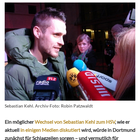
Sebastian Kehl. Archiv-Foto: Robin Patzwaldt
Ein möglicher
Wechsel von Sebastian Kehl zum HSV
, wie er
aktuell
in einigen Medien diskutiert
wird, würde in Dortmund
zunächst für Schlagzeilen sorgen – und vermutlich für