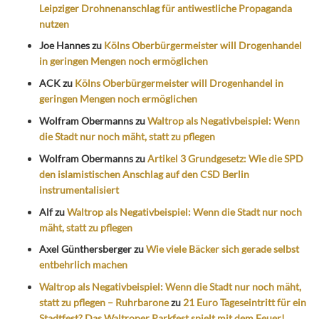
Leipziger Drohnenanschlag für antiwestliche Propaganda
nutzen
Joe Hannes
zu
Kölns Oberbürgermeister will Drogenhandel
in geringen Mengen noch ermöglichen
ACK
zu
Kölns Oberbürgermeister will Drogenhandel in
geringen Mengen noch ermöglichen
Wolfram Obermanns
zu
Waltrop als Negativbeispiel: Wenn
die Stadt nur noch mäht, statt zu pflegen
Wolfram Obermanns
zu
Artikel 3 Grundgesetz: Wie die SPD
den islamistischen Anschlag auf den CSD Berlin
instrumentalisiert
Alf
zu
Waltrop als Negativbeispiel: Wenn die Stadt nur noch
mäht, statt zu pflegen
Axel Günthersberger
zu
Wie viele Bäcker sich gerade selbst
entbehrlich machen
Waltrop als Negativbeispiel: Wenn die Stadt nur noch mäht,
statt zu pflegen – Ruhrbarone
zu
21 Euro Tageseintritt für ein
Stadtfest? Das Waltroper Parkfest spielt mit dem Feuer!