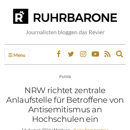
Journalisten bloggen das Revier
Menu
Ex
sea
fo
Politik
NRW richtet zentrale
Anlaufstelle für Betroffene von
Antisemitismus an
Hochschulen ein
14. August 2024
| Meldung
Keine Kommentare