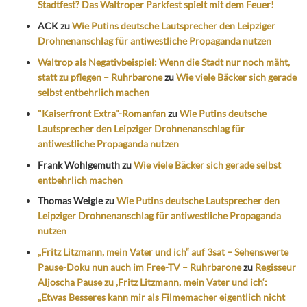
Stadtfest? Das Waltroper Parkfest spielt mit dem Feuer!
ACK
zu
Wie Putins deutsche Lautsprecher den Leipziger
Drohnenanschlag für antiwestliche Propaganda nutzen
Waltrop als Negativbeispiel: Wenn die Stadt nur noch mäht,
statt zu pflegen – Ruhrbarone
zu
Wie viele Bäcker sich gerade
selbst entbehrlich machen
"Kaiserfront Extra"-Romanfan
zu
Wie Putins deutsche
Lautsprecher den Leipziger Drohnenanschlag für
antiwestliche Propaganda nutzen
Frank Wohlgemuth
zu
Wie viele Bäcker sich gerade selbst
entbehrlich machen
Thomas Weigle
zu
Wie Putins deutsche Lautsprecher den
Leipziger Drohnenanschlag für antiwestliche Propaganda
nutzen
„Fritz Litzmann, mein Vater und ich“ auf 3sat – Sehenswerte
Pause-Doku nun auch im Free-TV – Ruhrbarone
zu
Regisseur
Aljoscha Pause zu ‚Fritz Litzmann, mein Vater und ich‘:
„Etwas Besseres kann mir als Filmemacher eigentlich nicht