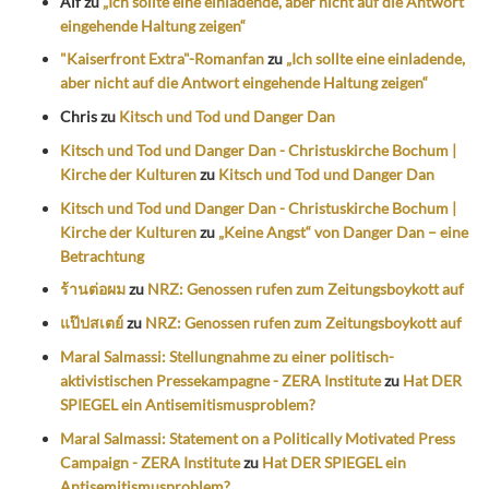
Alf
zu
„Ich sollte eine einladende, aber nicht auf die Antwort
eingehende Haltung zeigen“
"Kaiserfront Extra"-Romanfan
zu
„Ich sollte eine einladende,
aber nicht auf die Antwort eingehende Haltung zeigen“
Chris
zu
Kitsch und Tod und Danger Dan
Kitsch und Tod und Danger Dan - Christuskirche Bochum |
Kirche der Kulturen
zu
Kitsch und Tod und Danger Dan
Kitsch und Tod und Danger Dan - Christuskirche Bochum |
Kirche der Kulturen
zu
„Keine Angst“ von Danger Dan – eine
Betrachtung
ร้านต่อผม
zu
NRZ: Genossen rufen zum Zeitungsboykott auf
แป๊ปสเตย์
zu
NRZ: Genossen rufen zum Zeitungsboykott auf
Maral Salmassi: Stellungnahme zu einer politisch-
aktivistischen Pressekampagne - ZERA Institute
zu
Hat DER
SPIEGEL ein Antisemitismusproblem?
Maral Salmassi: Statement on a Politically Motivated Press
Campaign - ZERA Institute
zu
Hat DER SPIEGEL ein
Antisemitismusproblem?