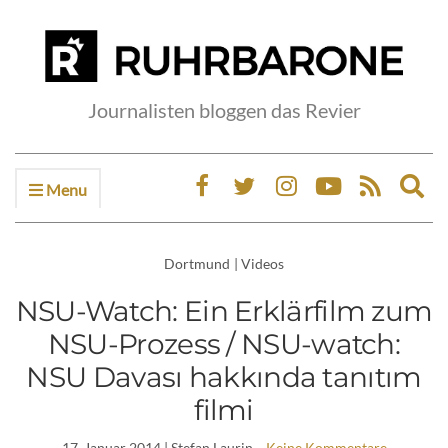
Journalisten bloggen das Revier
Menu
Ex
sea
fo
Dortmund
|
Videos
NSU-Watch: Ein Erklärfilm zum
NSU-Prozess / NSU-watch:
NSU Davası hakkında tanıtım
filmi
17. Januar 2014
| Stefan Laurin
Keine Kommentare