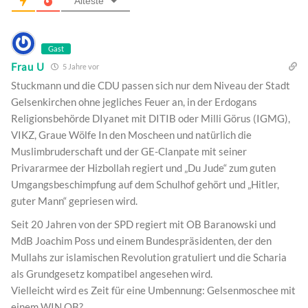
Älteste
Gast
Frau U
5 Jahre vor
Stuckmann und die CDU passen sich nur dem Niveau der Stadt
Gelsenkirchen ohne jegliches Feuer an, in der Erdogans
Religionsbehörde DIyanet mit DITIB oder Milli Görus (IGMG),
VIKZ, Graue Wölfe In den Moscheen und natürlich die
Muslimbruderschaft und der GE-Clanpate mit seiner
Privararmee der Hizbollah regiert und „Du Jude“ zum guten
Umgangsbeschimpfung auf dem Schulhof gehört und „Hitler,
guter Mann“ gepriesen wird.
Seit 20 Jahren von der SPD regiert mit OB Baranowski und
MdB Joachim Poss und einem Bundespräsidenten, der den
Mullahs zur islamischen Revolution gratuliert und die Scharia
als Grundgesetz kompatibel angesehen wird.
Vielleicht wird es Zeit für eine Umbennung: Gelsenmoschee mit
einem WIN OB?