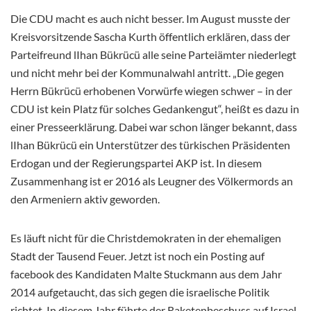
Die CDU macht es auch nicht besser. Im August musste der
Kreisvorsitzende Sascha Kurth öffentlich erklären, dass der
Parteifreund lIhan Bükrücü alle seine Parteiämter niederlegt
und nicht mehr bei der Kommunalwahl antritt. „Die gegen
Herrn Bükrücü erhobenen Vorwürfe wiegen schwer – in der
CDU ist kein Platz für solches Gedankengut“, heißt es dazu in
einer Presseerklärung. Dabei war schon länger bekannt, dass
lIhan Bükrücü ein Unterstützer des türkischen Präsidenten
Erdogan und der Regierungspartei AKP ist. In diesem
Zusammenhang ist er 2016 als Leugner des Völkermords an
den Armeniern aktiv geworden.
Es läuft nicht für die Christdemokraten in der ehemaligen
Stadt der Tausend Feuer. Jetzt ist noch ein Posting auf
facebook des Kandidaten Malte Stuckmann aus dem Jahr
2014 aufgetaucht, das sich gegen die israelische Politik
richtet. In diesem Jahr führte der Raketenbeschuss auf Israel